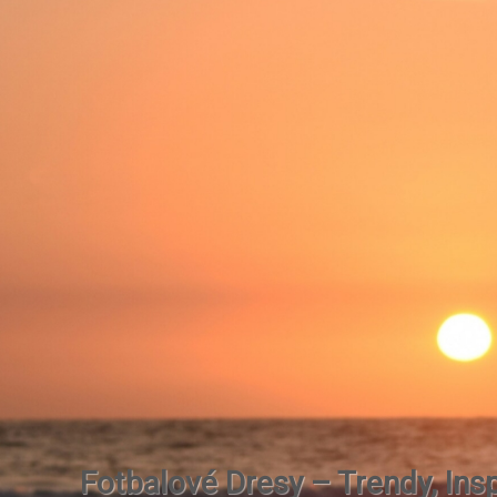
Fotbalové Dresy – Trendy, Insp