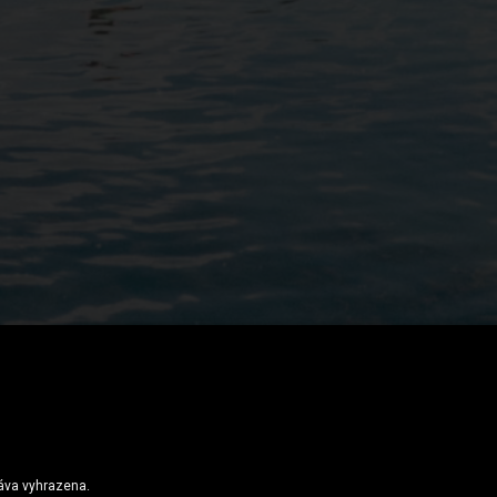
leboarding pro trénink těla v přírodě
ráva vyhrazena.