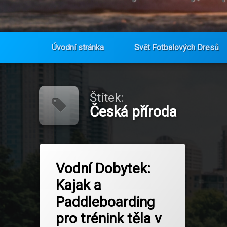
Úvodní stránka
Svět Fotbalových Dresů
Přejít
k
obsahu
Štítek:
webu
Česká příroda
Označeno
na Vodní Dobytek: Kajak a Paddleboar
Zanechat komentář
tagem
Vodní Dobytek:
Aktivní životní styl
Kajak a
Bezpečnost na vodě
Paddleboarding
Česká příroda
pro trénink těla v