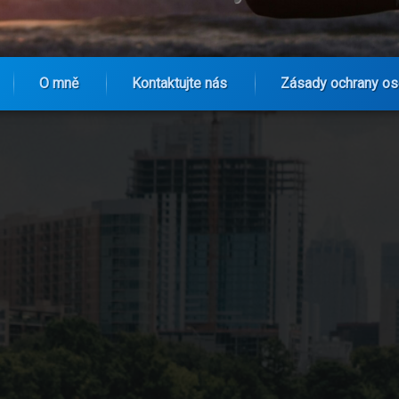
O mně
Kontaktujte nás
Zásady ochrany os
ding pro trénink těla v přírodě