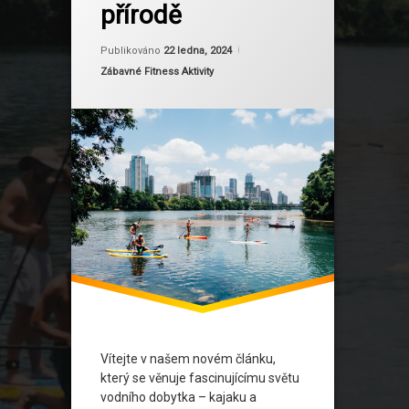
přírodě
Kajak
Aktualizováno
Od
Ruby
22 ledna, 2024
Lokality pro vodní sporty
Publikováno
22 ledna, 2024
Kategorie:
Zábavné Fitness Aktivity
Motivace k cvičení
Outdoor cvičení
Paddleboarding
Sport na vodě
Vodní trénink
Vítejte v našem novém článku,
který se věnuje fascinujícímu světu
vodního dobytka – kajaku a