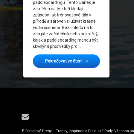
paddleboardingu. Tento článek je
zaměřen na ty, kteří hledají
způsoby, jak trénovat své tělo v
přírodě a zároveň si užívat krásné
vodní scenérie. Bez ohledu na to,
zda jste začátečník nebo pokročilý,
kajak a paddleboarding mohou být
skvělými prostředky pro …
Vodní Dobytek: Kajak a Padd
Pokračovat ve čtení
Tel:
E-mail
© Fotbalové Dresy – Trendy, Inspirace a Praktické Rady. Všechna p