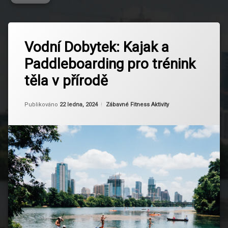
Označeno
Zanechat
tagem
Vodní Dobytek: Kajak a
komentář
na
Aktivní
Paddleboarding pro trénink
Vodní
životní
Dobytek:
styl
těla v přírodě
Kajak
a
Bezpečnost
Paddleboarding
na vodě
Aktualizováno
Od
Ruby
22 ledna, 2024
Kategorie:
Publikováno
22 ledna, 2024
Zábavné Fitness Aktivity
pro
trénink
Česká
těla
příroda
v
přírodě
Kajak
Lokality
pro
vodní
sporty
Motivace