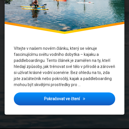
k cvičení
Outdoor
cvičení
Paddleboarding
Sport
Vítejte v našem novém článku, který se věnuje
na
vodě
fascinujícímu světu vodního dobytka – kajaku a
paddleboardingu. Tento článek je zaměřen na ty, kteří
Vodní
hledají způsoby, jak trénovat své tělo v přírodě a zároveň
trénink
si užívat krásné vodní scenérie. Bez ohledu na to, zda
jste začátečník nebo pokročilý, kajak a paddleboarding
mohou být skvělými prostředky pro …
Vodní Dobytek: Kajak a Padd
Pokračovat ve čtení