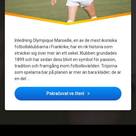
Olympique
Marseille
Tröjor som
samlarobjekt
Inledning Olympique Marseille, en av de mest ikoniska
fotbollsklubbarna i Frankrike, har en rik historia som
sträcker sig över mer än ett sekel. Klubben grundades
1899 och har sedan dess blivit en symbol för passion,
tradition och framgång inom fotbollsvärlden. Tröjorna
som spelarna bär på planen är mer än bara kläder; de är
en del …
Fanfavoriter: De Bästa Ol
Pokračovat ve čtení