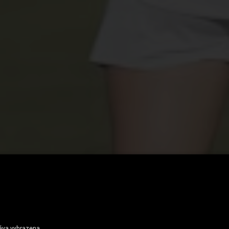
mpique Marseille-tröjorna Genom Tiderna
ráva vyhrazena.