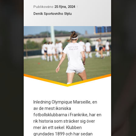
Fotbollströjor
Aktualizováno
Od
Ruby
25 října, 2024
Publikováno
25 října, 2024
Kategorie:
Deník Sportovního Stylu
Historisk översikt
Ikoniska tröjor
Olympique Marseille
Tröjor som samlarobjekt
Inledning Olympique Marseille, en
av de mest ikoniska
fotbollsklubbarna i Frankrike, har en
rik historia som sträcker sig över
mer än ett sekel. Klubben
grundades 1899 och har sedan