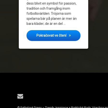
dess blivit en symbol för passion,
tradition och framgång inom
fotbollsvärlden. Tröjorna som
spelarna bär på planen är mer än
bara kläder; de är en del …
Fanfavoriter: De Bästa Oly
Pokračovat ve čtení
Tel:
E-mail
© Fotbalové Dresy – Trendy, Inspirace a Praktické Rady. Všechna p