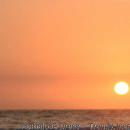
Fotbalové Dresy – Trendy, Insp