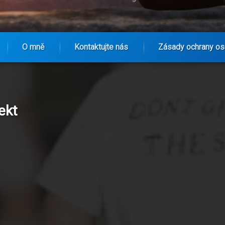
O mně
Kontaktujte nás
Zásady ochrany os
ekt
e Marseille-tröjorna Genom Tiderna