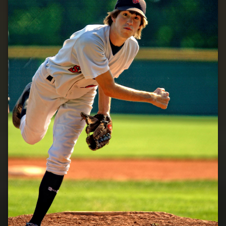
Ve
Sportu
Sportovní
Móda
Sportovní
Unifomy
Technologické
Inovace
Trendy V
Dresovém
Designu
Týmová
Kultura
Udržitelnost
Vizuální