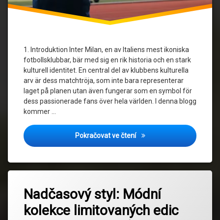
1. Introduktion Inter Milan, en av Italiens mest ikoniska
fotbollsklubbar, bär med sig en rik historia och en stark
kulturell identitet. En central del av klubbens kulturella
arv är dess matchtröja, som inte bara representerar
laget på planen utan även fungerar som en symbol för
dess passionerade fans över hela världen. I denna blogg
kommer …
Design och symbolik: Vad gö
Pokračovat ve čtení
Označeno
Zanechat
tagem
Nadčasový styl: Módní
komentář
na
Budoucnost
kolekce limitovaných edic
Nadčasový
styl:
Design