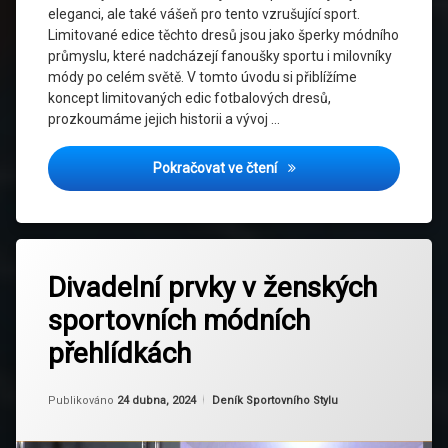
eleganci, ale také vášeň pro tento vzrušující sport.
Limitované edice těchto dresů jsou jako šperky módního
průmyslu, které nadcházejí fanoušky sportu i milovníky
módy po celém světě. V tomto úvodu si přiblížíme
koncept limitovaných edic fotbalových dresů,
prozkoumáme jejich historii a vývoj …
Nadčasový styl: Módní kole
Pokračovat ve čtení
Označeno
Zanechat
tagem
Divadelní prvky v ženských
komentář
na
Design
sportovních módních
Divadelní
prvky
Fitness
přehlídkách
v
ženských
Inspirace
sportovních
Aktualizováno
Od
Ruby
24 dubna, 2024
Kategorie:
Publikováno
24 dubna, 2024
Deník Sportovního Stylu
módních
přehlídkách
Kreativita