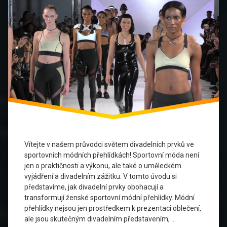
Přehlídky
Sportovní
Móda
Technologie
Umění
Výkonnostní
umění
Ženská
móda
Vítejte v našem průvodci světem divadelních prvků ve
sportovních módních přehlídkách! Sportovní móda není
jen o praktičnosti a výkonu, ale také o uměleckém
vyjádření a divadelním zážitku. V tomto úvodu si
představíme, jak divadelní prvky obohacují a
transformují ženské sportovní módní přehlídky. Módní
přehlídky nejsou jen prostředkem k prezentaci oblečení,
ale jsou skutečným divadelním představením, …