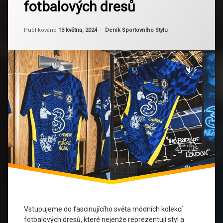
fotbalových dresů
Módní
kolekce
Fotbalové
limitovaných
Aktualizováno
Od
Ruby
13 května, 2024
dresy
Kategorie:
Publikováno
13 května, 2024
Deník Sportovního Stylu
edic
fotbalových
dresů
Historie
Investice
Limitované
edice
Módní
Trendy
Sběratelství
Technologické
Inovace
Udržitelnost
Vstupujeme do fascinujícího světa módních kolekcí
fotbalových dresů, které nejenže reprezentují styl a