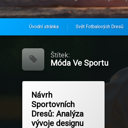
Úvodní stránka
Svět Fotbalových Dresů
Přejít
k
obsahu
Štítek:
webu
Móda Ve Sportu
Označeno
na Návrh Sportovních Dresů: Analýz
Zanechat komentář
tagem
Návrh
Budoucnost Designu
Sportovních
Design
Dresů: Analýza
Digitální Inovace
vývoje designu