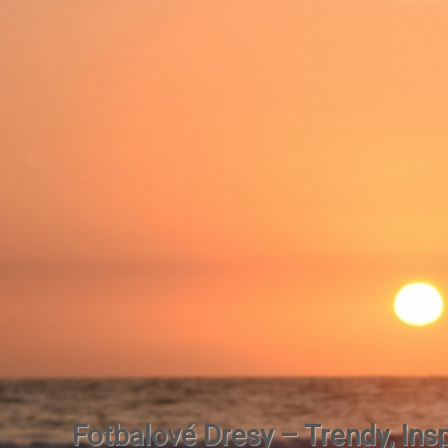
Fotbalové Dresy – Trendy, Insp