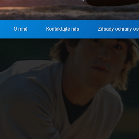
O mně
Kontaktujte nás
Zásady ochrany os
a vývoje designu dresů sportovních týmů