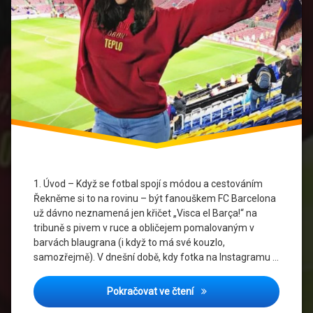
FC
Barcelona
Fotbal
A
Krása
fotbalová
móda
Stylový
Fanoušek
1. Úvod – Když se fotbal spojí s módou a cestováním
Řekněme si to na rovinu – být fanouškem FC Barcelona
už dávno neznamená jen křičet „Visca el Barça!“ na
tribuně s pivem v ruce a obličejem pomalovaným v
barvách blaugrana (i když to má své kouzlo,
samozřejmě). V dnešní době, kdy fotka na Instagramu …
Výlet s Barcelona dresy: J
Pokračovat ve čtení