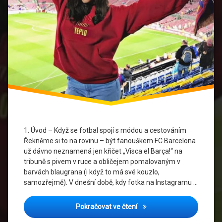
FC
Barcelona
Fotbal
A
Krása
fotbalová
móda
Stylový
Fanoušek
1. Úvod – Když se fotbal spojí s módou a cestováním
Řekněme si to na rovinu – být fanouškem FC Barcelona
už dávno neznamená jen křičet „Visca el Barça!“ na
tribuně s pivem v ruce a obličejem pomalovaným v
barvách blaugrana (i když to má své kouzlo,
samozřejmě). V dnešní době, kdy fotka na Instagramu …
Výlet s Barcelona dresy: J
Pokračovat ve čtení