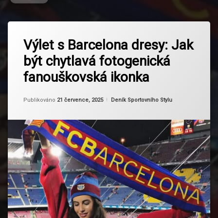
Označeno
Zanechat
tagem
Výlet s Barcelona dresy: Jak
komentář
na
Barça
být chytlavá fotogenická
Výlet
Styl
s
fanouškovská ikonka
Barcelona
Barcelonská
dresy:
Komunita
Jak
Aktualizováno
Od
Ruby
21 července, 2025
Kategorie:
Publikováno
21 července, 2025
Deník Sportovního Stylu
být
Blaugrana
chytlavá
fotogenická
fanouškovská
Dresy FC
ikonka
Barcelona
Fandění
S
Jiskrou
Fanouškovský
Look