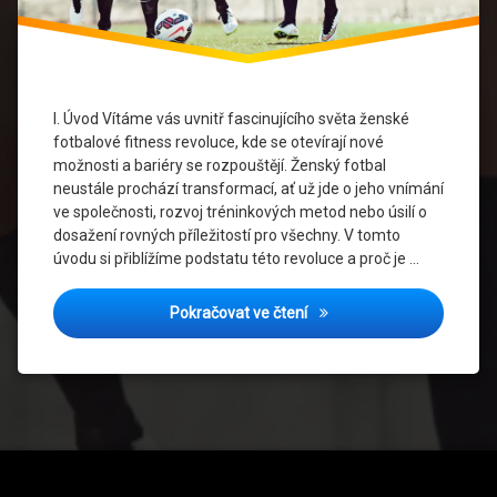
příležitosti
ve sportu
Sociální
změny
I. Úvod Vítáme vás uvnitř fascinujícího světa ženské
Ženské
fotbalové fitness revoluce, kde se otevírají nové
sporty
možnosti a bariéry se rozpouštějí. Ženský fotbal
neustále prochází transformací, ať už jde o jeho vnímání
Ženské
ve společnosti, rozvoj tréninkových metod nebo úsilí o
zdraví
dosažení rovných příležitostí pro všechny. V tomto
úvodu si přiblížíme podstatu této revoluce a proč je …
Ženský
fotbal
Ženská fotbalová fitness re
Pokračovat ve čtení