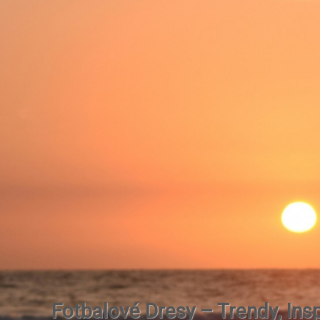
Fotbalové Dresy – Trendy, Insp