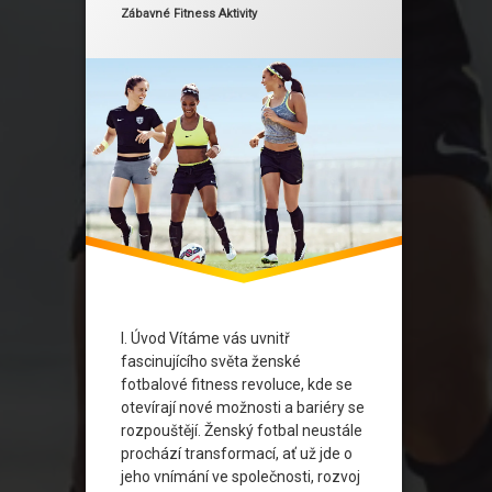
Fotbalové trenérství
Kategorie:
Zábavné Fitness Aktivity
Inovace ve sportu
Rovné příležitosti ve sportu
Sociální změny
Ženské sporty
Ženské zdraví
Ženský fotbal
I. Úvod Vítáme vás uvnitř
fascinujícího světa ženské
fotbalové fitness revoluce, kde se
otevírají nové možnosti a bariéry se
rozpouštějí. Ženský fotbal neustále
prochází transformací, ať už jde o
jeho vnímání ve společnosti, rozvoj