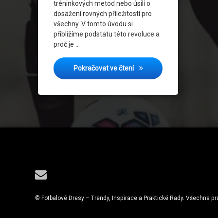
tréninkových metod nebo úsilí o
dosažení rovných příležitostí pro
všechny. V tomto úvodu si
přiblížíme podstatu této revoluce a
proč je …
Ženská fotbalová fitness re
Pokračovat ve čtení
Tel:
E-mail
© Fotbalové Dresy – Trendy, Inspirace a Praktické Rady. Všechna p