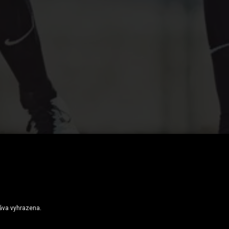
voluce: Rozbití bariér
ráva vyhrazena.