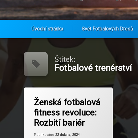
Úvodní stránka
Svět Fotbalových Dresů
Přejít
k
obsahu
Štítek:
webu
Fotbalové trenérství
Označeno
na Ženská fotbalová fitness revoluce:
Zanechat komentář
tagem
Ženská fotbalová
Fitness pro ženy
fitness revoluce:
Fotbalová fitness
Rozbití bariér
Fotbalová komunita
Aktualizováno
Od
Ruby
22 dubna, 2024
Publikováno
22 dubna, 2024