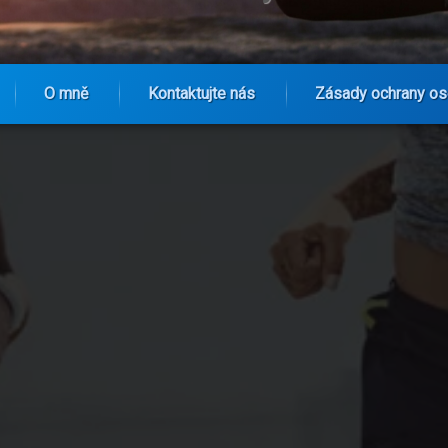
O mně
Kontaktujte nás
Zásady ochrany os
 Rozbití bariér