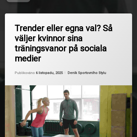
Označeno
Zanechat
tagem
Trender eller egna val? Så
komentář
na
egen
väljer kvinnor sina
Trender
träning
eller
träningsvanor på sociala
egna
FOMO
val?
medier
Så
gemenskap
väljer
kvinnor
Aktualizováno
Od
Ruby
6 listopadu, 2025
Kategorie:
Publikováno
6 listopadu, 2025
Deník Sportovního Stylu
sina
hållbar
träningsvanor
träning
på
sociala
influencers
medier
Inspiration
kvinnor
motivation