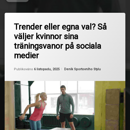
Označeno
Zanechat
tagem
Trender eller egna val? Så
komentář
na
egen
väljer kvinnor sina
Trender
träning
eller
träningsvanor på sociala
egna
FOMO
val?
medier
Så
gemenskap
väljer
kvinnor
Aktualizováno
Od
Ruby
6 listopadu, 2025
Kategorie:
Publikováno
6 listopadu, 2025
Deník Sportovního Stylu
sina
hållbar
träningsvanor
träning
på
sociala
influencers
medier
Inspiration
kvinnor
motivation