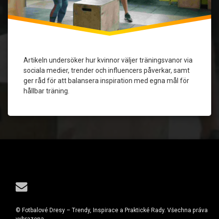
personlig
anpassning
Sociala
medier
Artikeln undersöker hur kvinnor väljer träningsvanor via
sociala medier, trender och influencers påverkar, samt
tränings­
trender
ger råd för att balansera inspiration med egna mål för
hållbar träning.
träningsvanor
trendbaserad
träning
Tel:
E-mail
© Fotbalové Dresy – Trendy, Inspirace a Praktické Rady. Všechna práva