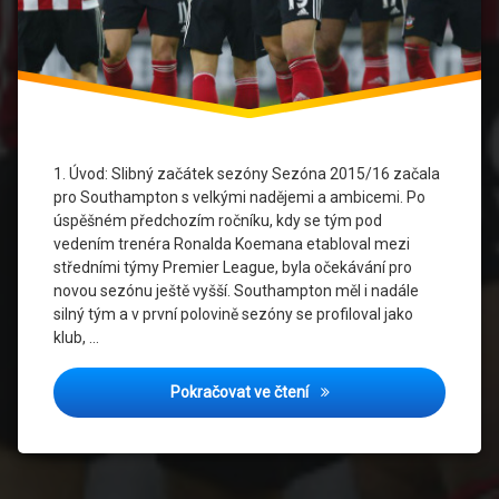
Sezóna
2015/16
Southampton
FC
Southampton
1. Úvod: Slibný začátek sezóny Sezóna 2015/16 začala
FC dres
pro Southampton s velkými nadějemi a ambicemi. Po
úspěšném předchozím ročníku, kdy se tým pod
Zranění
vedením trenéra Ronalda Koemana etabloval mezi
hráčů
středními týmy Premier League, byla očekávání pro
novou sezónu ještě vyšší. Southampton měl i nadále
silný tým a v první polovině sezóny se profiloval jako
klub, …
Jarní krize: Jak Southampt
Pokračovat ve čtení