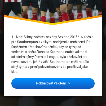
Sezóna
2015/16
Southampton
FC
Southampton
1. Úvod: Slibný začátek sezóny Sezóna 2015/16 začala
FC dres
pro Southampton s velkými nadějemi a ambicemi. Po
úspěšném předchozím ročníku, kdy se tým pod
Zranění
vedením trenéra Ronalda Koemana etabloval mezi
hráčů
středními týmy Premier League, byla očekávání pro
novou sezónu ještě vyšší. Southampton měl i nadále
silný tým a v první polovině sezóny se profiloval jako
klub, …
Jarní krize: Jak Southampt
Pokračovat ve čtení