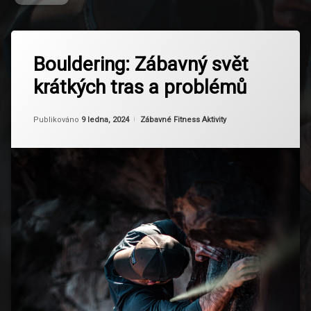
Označeno
Zanechat
tagem
Bouldering: Zábavný svět
komentář
na
Adršpašsko
krátkých tras a problémů
Bouldering:
Teplické
Zábavný
Skály
svět
Aktualizováno
Od
Ruby
9 ledna, 2024
krátkých
Kategorie:
Publikováno
9 ledna, 2024
Zábavné Fitness Aktivity
Bouldering
tras
a
Boulderování
problémů
Hruboskalsko
Lezecká
Fóra
Lezecká
Komunita
Lezecká
Technika