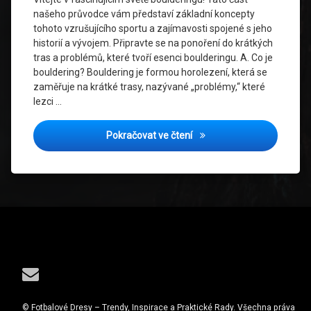
našeho průvodce vám představí základní koncepty
tohoto vzrušujícího sportu a zajímavosti spojené s jeho
historií a vývojem. Připravte se na ponoření do krátkých
tras a problémů, které tvoří esenci boulderingu. A. Co je
bouldering? Bouldering je formou horolezení, která se
zaměřuje na krátké trasy, nazývané „problémy,“ které
lezci …
Bouldering: Zábavný svět k
Pokračovat ve čtení
Tel:
E-mail
© Fotbalové Dresy – Trendy, Inspirace a Praktické Rady. Všechna práva