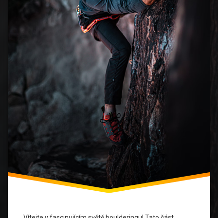
Lezecké
Oblasti
Lezecké
Závody
Lezení
Lezení
Na
Skále
Olympijský
Bouldering
Skalolezení
Vítejte v fascinujícím světě boulderingu! Tato část