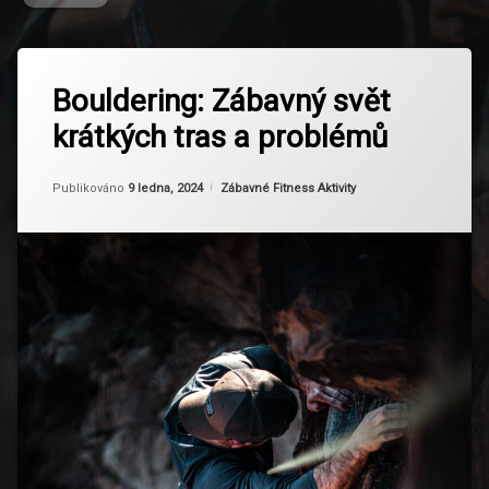
Označeno
Zanechat
tagem
Bouldering: Zábavný svět
komentář
na
Adršpašsko
krátkých tras a problémů
Bouldering:
Teplické
Zábavný
Skály
svět
Aktualizováno
Od
Ruby
9 ledna, 2024
krátkých
Kategorie:
Publikováno
9 ledna, 2024
Zábavné Fitness Aktivity
Bouldering
tras
a
Boulderování
problémů
Hruboskalsko
Lezecká
Fóra
Lezecká
Komunita
Lezecká
Technika