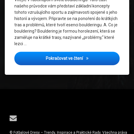
našeho průvodce vám představí základní koncepty
tohoto vzrušujícího sportu a zajímavosti spojené s jeho
historií a vývojem. Připravte se na ponoření do krátkých
tras a problémů, které tvoří esenci boulderingu. A. Co je
bouldering? Bouldering je formou horolezení, která se
zaměřuje na krátké trasy, nazývané „problémy,“ které
lezci …
Bouldering: Zábavný svět k
Pokračovat ve čtení
Tel:
E-mail
© Fotbalové Dresy – Trendy, Inspirace a Praktické Rady. Všechna práva