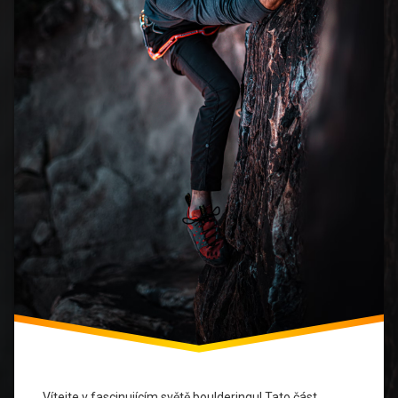
Lezecké
Oblasti
Lezecké
Závody
Lezení
Lezení
Na
Skále
Olympijský
Bouldering
Skalolezení
Vítejte v fascinujícím světě boulderingu! Tato část