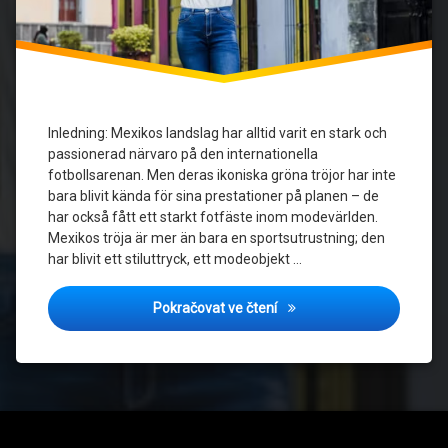
fotboll
Mexiko
mode
Mexikos
landslagströjor
Inledning: Mexikos landslag har alltid varit en stark och
passionerad närvaro på den internationella
Mode
fotbollsarenan. Men deras ikoniska gröna tröjor har inte
och
bara blivit kända för sina prestationer på planen – de
Fotboll
har också fått ett starkt fotfäste inom modevärlden.
Mexikos tröja är mer än bara en sportsutrustning; den
har blivit ett stiluttryck, ett modeobjekt …
Trendiga och tidlösa: Mex
Pokračovat ve čtení