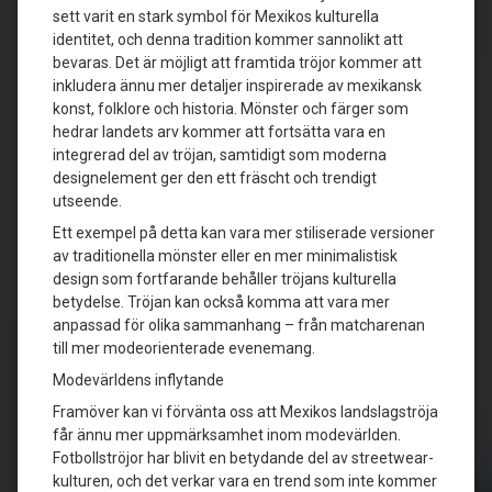
sett varit en stark symbol för Mexikos kulturella
identitet, och denna tradition kommer sannolikt att
bevaras. Det är möjligt att framtida tröjor kommer att
inkludera ännu mer detaljer inspirerade av mexikansk
konst, folklore och historia. Mönster och färger som
hedrar landets arv kommer att fortsätta vara en
integrerad del av tröjan, samtidigt som moderna
designelement ger den ett fräscht och trendigt
utseende.
Ett exempel på detta kan vara mer stiliserade versioner
av traditionella mönster eller en mer minimalistisk
design som fortfarande behåller tröjans kulturella
betydelse. Tröjan kan också komma att vara mer
anpassad för olika sammanhang – från matcharenan
till mer modeorienterade evenemang.
Modevärldens inflytande
Framöver kan vi förvänta oss att Mexikos landslagströja
får ännu mer uppmärksamhet inom modevärlden.
Fotbollströjor har blivit en betydande del av streetwear-
kulturen, och det verkar vara en trend som inte kommer