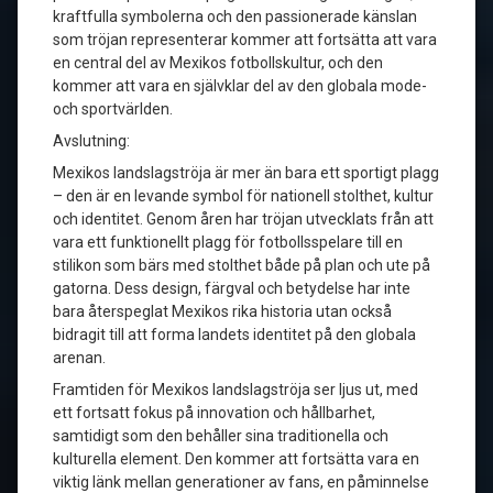
kraftfulla symbolerna och den passionerade känslan
som tröjan representerar kommer att fortsätta att vara
en central del av Mexikos fotbollskultur, och den
kommer att vara en självklar del av den globala mode-
och sportvärlden.
Avslutning:
Mexikos landslagströja är mer än bara ett sportigt plagg
– den är en levande symbol för nationell stolthet, kultur
och identitet. Genom åren har tröjan utvecklats från att
vara ett funktionellt plagg för fotbollsspelare till en
stilikon som bärs med stolthet både på plan och ute på
gatorna. Dess design, färgval och betydelse har inte
bara återspeglat Mexikos rika historia utan också
bidragit till att forma landets identitet på den globala
arenan.
Framtiden för Mexikos landslagströja ser ljus ut, med
ett fortsatt fokus på innovation och hållbarhet,
samtidigt som den behåller sina traditionella och
kulturella element. Den kommer att fortsätta vara en
viktig länk mellan generationer av fans, en påminnelse