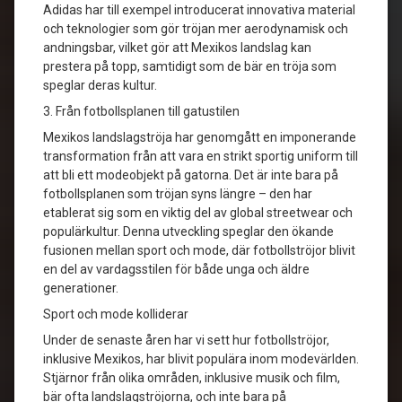
Adidas har till exempel introducerat innovativa material
och teknologier som gör tröjan mer aerodynamisk och
andningsbar, vilket gör att Mexikos landslag kan
prestera på topp, samtidigt som de bär en tröja som
speglar deras kultur.
3. Från fotbollsplanen till gatustilen
Mexikos landslagströja har genomgått en imponerande
transformation från att vara en strikt sportig uniform till
att bli ett modeobjekt på gatorna. Det är inte bara på
fotbollsplanen som tröjan syns längre – den har
etablerat sig som en viktig del av global streetwear och
populärkultur. Denna utveckling speglar den ökande
fusionen mellan sport och mode, där fotbollströjor blivit
en del av vardagsstilen för både unga och äldre
generationer.
Sport och mode kolliderar
Under de senaste åren har vi sett hur fotbollströjor,
inklusive Mexikos, har blivit populära inom modevärlden.
Stjärnor från olika områden, inklusive musik och film,
bär ofta landslagströjorna, och inte bara på