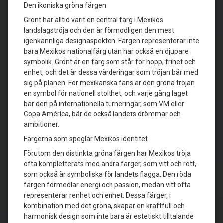
Den ikoniska gröna färgen
Grönt har alltid varit en central färg i Mexikos
landslagströja och den är förmodligen den mest
igenkännliga designaspekten. Färgen representerar inte
bara Mexikos nationalfärg utan har också en djupare
symbolik. Grönt är en färg som står för hopp, frihet och
enhet, och det är dessa värderingar som tröjan bär med
sig på planen. För mexikanska fans är den gröna tröjan
en symbol för nationell stolthet, och varje gång laget
bär den på internationella turneringar, som VM eller
Copa América, bär de också landets drömmar och
ambitioner.
Färgerna som speglar Mexikos identitet
Förutom den distinkta gröna färgen har Mexikos tröja
ofta kompletterats med andra färger, som vitt och rött,
som också är symboliska för landets flagga. Den röda
färgen förmedlar energi och passion, medan vitt ofta
representerar renhet och enhet. Dessa färger, i
kombination med det gröna, skapar en kraftfull och
harmonisk design som inte bara är estetiskt tilltalande