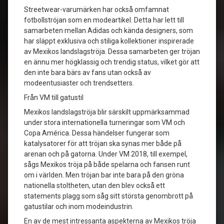
Streetwear-varumärken har också omfamnat
fotbollströjan som en modeartikel. Detta har lett till
samarbeten mellan Adidas och kända designers, som
har släppt exklusiva och stiliga kollektioner inspirerade
av Mexikos landslagströja. Dessa samarbeten ger tröjan
en ännu mer högklassig och trendig status, vilket gör att
den inte bara bärs av fans utan också av
modeentusiaster och trendsetters.
Från VM till gatustil
Mexikos landslagströja blir särskilt uppmärksammad
under stora internationella turneringar som VM och
Copa América. Dessa händelser fungerar som
katalysatorer för att tröjan ska synas mer både på
arenan och på gatorna. Under VM 2018, till exempel,
sågs Mexikos tröja på både spelarna och fansen runt
om i världen. Men tröjan bar inte bara på den gröna
nationella stoltheten, utan den blev också ett
statements plagg som såg sitt största genombrott på
gatustilar och inom modeindustrin.
En av de mest intressanta aspekterna av Mexikos tröja