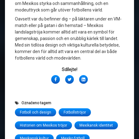
om Mexikos styrka och sammanhållning, och en
modeuttryck som går utöver fotbollens värld.
Oavsett var du befinner dig – på läktaren under en VM-
match eller på gatan i din hemstad – Mexikos
landslagströja kommer alltid att vara en symbol för
gemenskap, passion och en orubblig kärlek till landet.
Med sin tidlösa design och viktiga kulturella betydelse,
kommer den för alltid att vara en central del av både
fotbollens värld och modevärlden.
Sdílejte!
Facebook
Twitter
LinkedIn
Označeno tagem
Fotboll och design
Fotbollströjor
Historien om Mexikos tröjor
Mexikansk identitet
Mexikansk kultur
Mexiko fotboll