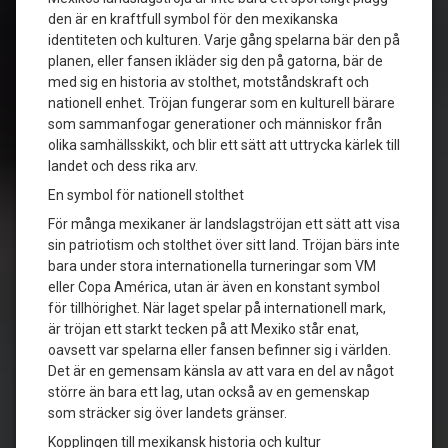
den är en kraftfull symbol för den mexikanska
identiteten och kulturen. Varje gång spelarna bär den på
planen, eller fansen ikläder sig den på gatorna, bär de
med sig en historia av stolthet, motståndskraft och
nationell enhet. Tröjan fungerar som en kulturell bärare
som sammanfogar generationer och människor från
olika samhällsskikt, och blir ett sätt att uttrycka kärlek till
landet och dess rika arv.
En symbol för nationell stolthet
För många mexikaner är landslagströjan ett sätt att visa
sin patriotism och stolthet över sitt land. Tröjan bärs inte
bara under stora internationella turneringar som VM
eller Copa América, utan är även en konstant symbol
för tillhörighet. När laget spelar på internationell mark,
är tröjan ett starkt tecken på att Mexiko står enat,
oavsett var spelarna eller fansen befinner sig i världen.
Det är en gemensam känsla av att vara en del av något
större än bara ett lag, utan också av en gemenskap
som sträcker sig över landets gränser.
Kopplingen till mexikansk historia och kultur