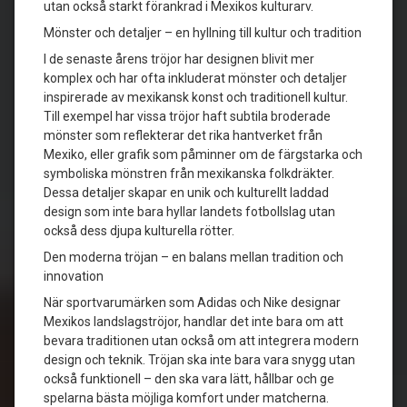
utan också starkt förankrad i Mexikos kulturarv.
Mönster och detaljer – en hyllning till kultur och tradition
I de senaste årens tröjor har designen blivit mer
komplex och har ofta inkluderat mönster och detaljer
inspirerade av mexikansk konst och traditionell kultur.
Till exempel har vissa tröjor haft subtila broderade
mönster som reflekterar det rika hantverket från
Mexiko, eller grafik som påminner om de färgstarka och
symboliska mönstren från mexikanska folkdräkter.
Dessa detaljer skapar en unik och kulturellt laddad
design som inte bara hyllar landets fotbollslag utan
också dess djupa kulturella rötter.
Den moderna tröjan – en balans mellan tradition och
innovation
När sportvarumärken som Adidas och Nike designar
Mexikos landslagströjor, handlar det inte bara om att
bevara traditionen utan också om att integrera modern
design och teknik. Tröjan ska inte bara vara snygg utan
också funktionell – den ska vara lätt, hållbar och ge
spelarna bästa möjliga komfort under matcherna.