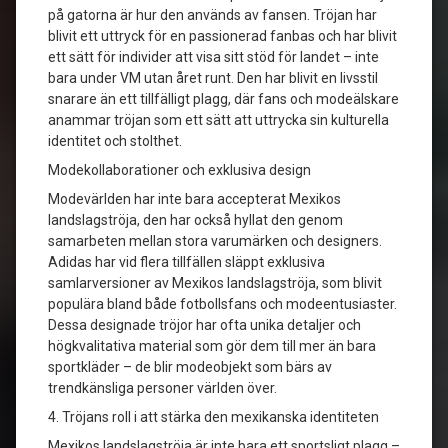
på gatorna är hur den används av fansen. Tröjan har
blivit ett uttryck för en passionerad fanbas och har blivit
ett sätt för individer att visa sitt stöd för landet – inte
bara under VM utan året runt. Den har blivit en livsstil
snarare än ett tillfälligt plagg, där fans och modeälskare
anammar tröjan som ett sätt att uttrycka sin kulturella
identitet och stolthet.
Modekollaborationer och exklusiva design
Modevärlden har inte bara accepterat Mexikos
landslagströja, den har också hyllat den genom
samarbeten mellan stora varumärken och designers.
Adidas har vid flera tillfällen släppt exklusiva
samlarversioner av Mexikos landslagströja, som blivit
populära bland både fotbollsfans och modeentusiaster.
Dessa designade tröjor har ofta unika detaljer och
högkvalitativa material som gör dem till mer än bara
sportkläder – de blir modeobjekt som bärs av
trendkänsliga personer världen över.
4. Tröjans roll i att stärka den mexikanska identiteten
Mexikos landslagströja är inte bara ett sportsligt plagg –