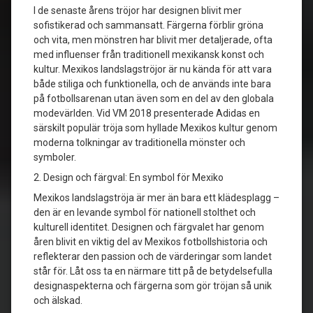
I de senaste årens tröjor har designen blivit mer
sofistikerad och sammansatt. Färgerna förblir gröna
och vita, men mönstren har blivit mer detaljerade, ofta
med influenser från traditionell mexikansk konst och
kultur. Mexikos landslagströjor är nu kända för att vara
både stiliga och funktionella, och de används inte bara
på fotbollsarenan utan även som en del av den globala
modevärlden. Vid VM 2018 presenterade Adidas en
särskilt populär tröja som hyllade Mexikos kultur genom
moderna tolkningar av traditionella mönster och
symboler.
2. Design och färgval: En symbol för Mexiko
Mexikos landslagströja är mer än bara ett klädesplagg –
den är en levande symbol för nationell stolthet och
kulturell identitet. Designen och färgvalet har genom
åren blivit en viktig del av Mexikos fotbollshistoria och
reflekterar den passion och de värderingar som landet
står för. Låt oss ta en närmare titt på de betydelsefulla
designaspekterna och färgerna som gör tröjan så unik
och älskad.