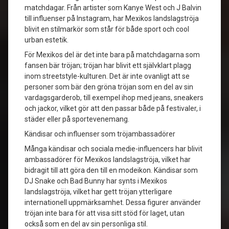
matchdagar. Från artister som Kanye West och J Balvin
till influenser på Instagram, har Mexikos landslagströja
blivit en stilmarkör som står för både sport och cool
urban estetik.
För Mexikos del är det inte bara på matchdagarna som
fansen bär tröjan; tröjan har blivit ett självklart plagg
inom streetstyle-kulturen. Det är inte ovanligt att se
personer som bär den gröna tröjan som en del av sin
vardagsgarderob, till exempel ihop med jeans, sneakers
och jackor, vilket gör att den passar både på festivaler, i
städer eller på sportevenemang.
Kändisar och influenser som tröjambassadörer
Många kändisar och sociala medie-influencers har blivit
ambassadörer för Mexikos landslagströja, vilket har
bidragit till att göra den till en modeikon. Kändisar som
DJ Snake och Bad Bunny har synts i Mexikos
landslagströja, vilket har gett tröjan ytterligare
internationell uppmärksamhet. Dessa figurer använder
tröjan inte bara för att visa sitt stöd för laget, utan
också som en del av sin personliga stil.