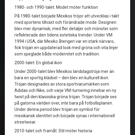
1980- och 1990-talet: Modet möter funktion
På 1980-talet började Mexikos tröjor att utvecklas i takt
med sportens tillväxt och förändrade mode. Designen
blev mer dynamisk, med fler detaljer och mönster som
reflekterade den tidens estetiska trender. Under VM
1994 i USA, där Mexiko återigen var en stark närvaro,
fick tröjan en uppdaterad look med gröna och vita linjer
som speglade både modernitet och tradition.
2000-talet: En global ikon
Under 2000-talet blev Mexikos landslagströja mer än
bara en sportig klädsel – den blev en kulturell ikon.
Tröjan designades av stora sportvarumärken som
Adidas och Nike, och varje VM-turnering innebar en ny
twist på den klassiska gröna tröjan. Tröjan började ses
på gatorna världen över, inte bara på fotbollsplanen.
Under denna period blev tröjan en symbol för
mexikansk identitet och började synas i internationell
streetwear.
2010-talet och framåt: Stil möter historia