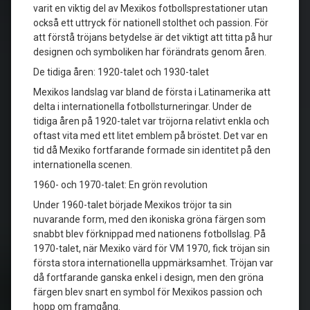
varit en viktig del av Mexikos fotbollsprestationer utan
också ett uttryck för nationell stolthet och passion. För
att förstå tröjans betydelse är det viktigt att titta på hur
designen och symboliken har förändrats genom åren.
De tidiga åren: 1920-talet och 1930-talet
Mexikos landslag var bland de första i Latinamerika att
delta i internationella fotbollsturneringar. Under de
tidiga åren på 1920-talet var tröjorna relativt enkla och
oftast vita med ett litet emblem på bröstet. Det var en
tid då Mexiko fortfarande formade sin identitet på den
internationella scenen.
1960- och 1970-talet: En grön revolution
Under 1960-talet började Mexikos tröjor ta sin
nuvarande form, med den ikoniska gröna färgen som
snabbt blev förknippad med nationens fotbollslag. På
1970-talet, när Mexiko värd för VM 1970, fick tröjan sin
första stora internationella uppmärksamhet. Tröjan var
då fortfarande ganska enkel i design, men den gröna
färgen blev snart en symbol för Mexikos passion och
hopp om framgång.