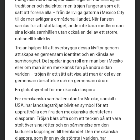
traditioner och dialekter, men tröjan fungerar som ett
sätt att förena alla – från de livliga gatorna i Mexico City
till de mer avlägsna områdena i landet. När fansen
samlas för att stötta laget, är de inte bara medlemmar i
sina lokala samhällen utan också en del av ett större,
nationellt kollektiv.
Tröjan hjälper till att överbrygga dessa klyftor genom
att skapa en gemensam identitet och en känsla av
samhörighet. Det spelar ingen roll om man bor i Mexiko
eller om man är en mexikansk fan på andra sidan
världen – tröjan är ett sätt att visa att man är del av en
gemensam berättelse och en gemensam dröm.
En global symbol för mexikansk diaspora
För mexikanska samhällen utanför Mexiko, särskilt i
USA, har landslagströjan blivit en symbol för att
upprätthålla och fira den mexikanska identiteten i
diasporan. Tröjan bärs ofta som ett tecken på att vara
stolt över sina rötter och en påminnelse om den
kulturella kopplingen till hemlandet. Den mexikanska
diaspora, som är en av de största i världen, har