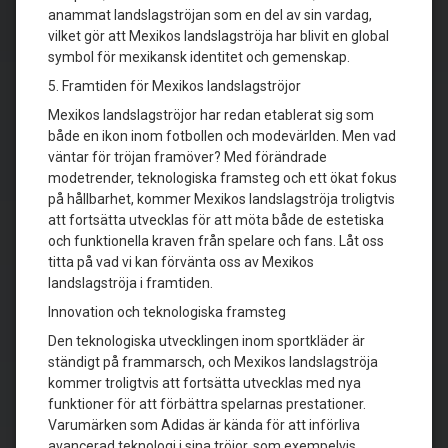
anammat landslagströjan som en del av sin vardag,
vilket gör att Mexikos landslagströja har blivit en global
symbol för mexikansk identitet och gemenskap.
5. Framtiden för Mexikos landslagströjor
Mexikos landslagströjor har redan etablerat sig som
både en ikon inom fotbollen och modevärlden. Men vad
väntar för tröjan framöver? Med förändrade
modetrender, teknologiska framsteg och ett ökat fokus
på hållbarhet, kommer Mexikos landslagströja troligtvis
att fortsätta utvecklas för att möta både de estetiska
och funktionella kraven från spelare och fans. Låt oss
titta på vad vi kan förvänta oss av Mexikos
landslagströja i framtiden.
Innovation och teknologiska framsteg
Den teknologiska utvecklingen inom sportkläder är
ständigt på frammarsch, och Mexikos landslagströja
kommer troligtvis att fortsätta utvecklas med nya
funktioner för att förbättra spelarnas prestationer.
Varumärken som Adidas är kända för att införliva
avancerad teknologi i sina tröjor, som exempelvis