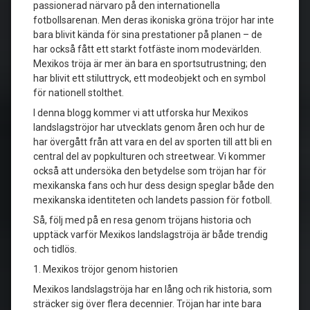
passionerad närvaro på den internationella
fotbollsarenan. Men deras ikoniska gröna tröjor har inte
bara blivit kända för sina prestationer på planen – de
har också fått ett starkt fotfäste inom modevärlden.
Mexikos tröja är mer än bara en sportsutrustning; den
har blivit ett stiluttryck, ett modeobjekt och en symbol
för nationell stolthet.
I denna blogg kommer vi att utforska hur Mexikos
landslagströjor har utvecklats genom åren och hur de
har övergått från att vara en del av sporten till att bli en
central del av popkulturen och streetwear. Vi kommer
också att undersöka den betydelse som tröjan har för
mexikanska fans och hur dess design speglar både den
mexikanska identiteten och landets passion för fotboll.
Så, följ med på en resa genom tröjans historia och
upptäck varför Mexikos landslagströja är både trendig
och tidlös.
1. Mexikos tröjor genom historien
Mexikos landslagströja har en lång och rik historia, som
sträcker sig över flera decennier. Tröjan har inte bara