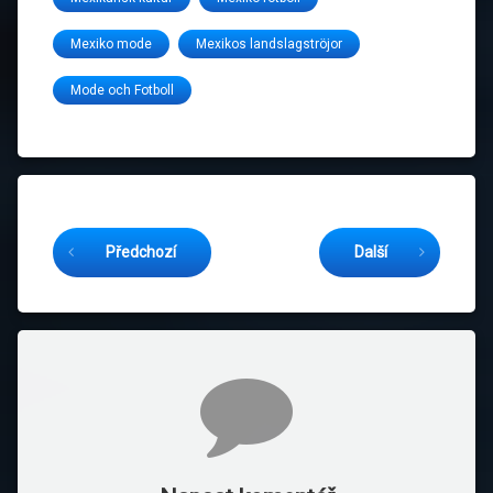
Mexiko mode
Mexikos landslagströjor
Mode och Fotboll
Čtěte dál
Předchozí
Další
Komentáře