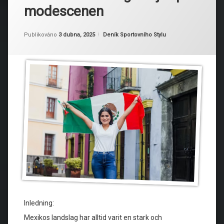
modescenen
Aktualizováno
Od
Ruby
3 dubna, 2025
Kategorie:
Publikováno
3 dubna, 2025
Deník Sportovního Stylu
Inledning:
Mexikos landslag har alltid varit en stark och