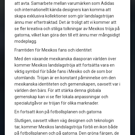
att avta. Samarbete mellan varumärken som Adidas
och internationellt kända designers kan komma att
skapa exklusiva kollektioner som gör landslagströjan
ännu mer eftertraktad. Det är troligt att vi kommer att
se fler kreativa och stiliga tolkningar av Mexikos tröja på
gatorna, vilket kan göra den till ett ännu mer mångsidigt
modeplagg.
Framtiden för Mexikos fans och identitet
Med den växande mexikanska diasporan världen över
kommer Mexikos landslagströja att fortsätta vara en
viktig symbol för både fans i Mexiko och de som bor
utomlands. Tröjan är en konstant påminnelse om den
mexikanska identiteten och gemenskapen, oavsett var i
världen den bärs. För att stärka denna globala
gemenskap kan vi se fler lokala anpassningar och
specialutgåvor av tröjan för olika marknader.
En fortsatt ikon på fotbollsplanen och gatorna
Slutligen, oavsett vilken väg designen och teknologin
tar, kommer Mexikos landslagströja förbli en ikon både
på fotbollsplanen och på gatorna. Den gröna färgen, de