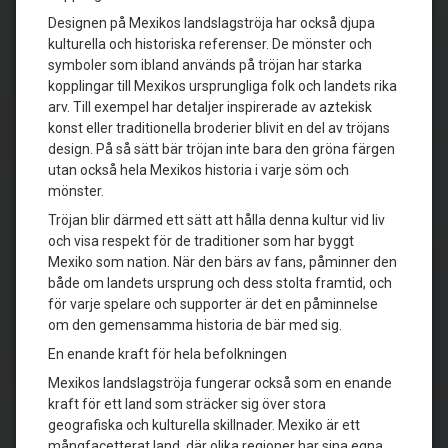
Designen på Mexikos landslagströja har också djupa
kulturella och historiska referenser. De mönster och
symboler som ibland används på tröjan har starka
kopplingar till Mexikos ursprungliga folk och landets rika
arv. Till exempel har detaljer inspirerade av aztekisk
konst eller traditionella broderier blivit en del av tröjans
design. På så sätt bär tröjan inte bara den gröna färgen
utan också hela Mexikos historia i varje söm och
mönster.
Tröjan blir därmed ett sätt att hålla denna kultur vid liv
och visa respekt för de traditioner som har byggt
Mexiko som nation. När den bärs av fans, påminner den
både om landets ursprung och dess stolta framtid, och
för varje spelare och supporter är det en påminnelse
om den gemensamma historia de bär med sig.
En enande kraft för hela befolkningen
Mexikos landslagströja fungerar också som en enande
kraft för ett land som sträcker sig över stora
geografiska och kulturella skillnader. Mexiko är ett
mångfacetterat land, där olika regioner har sina egna