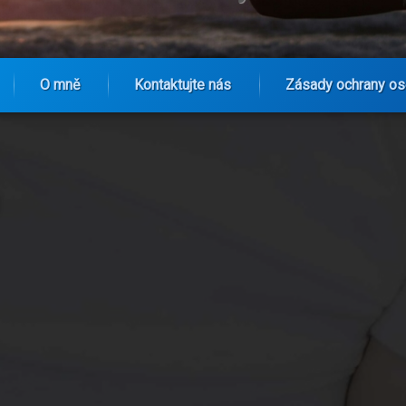
O mně
Kontaktujte nás
Zásady ochrany os
30-dagarsutmaningar och träningsgrupper din nya superkraft