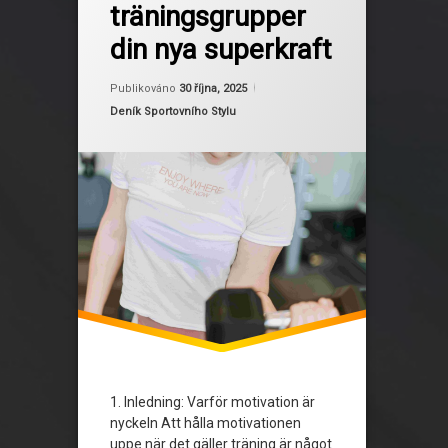
träningsgrupper
motivation för träning
din nya superkraft
online utmaningar
Aktualizováno
Od
Ruby
30 října, 2025
Publikováno
30 října, 2025
sociala medier och träning
Kategorie:
Deník Sportovního Stylu
träning för kvinnor
träningsgemenskap
träningsgrupper
1. Inledning: Varför motivation är
nyckeln Att hålla motivationen
uppe när det gäller träning är något