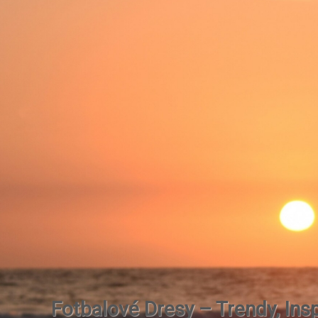
Fotbalové Dresy – Trendy, Insp