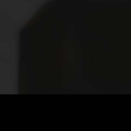
 blir 30-dagarsutmaningar och träningsgrupper din nya superkraft