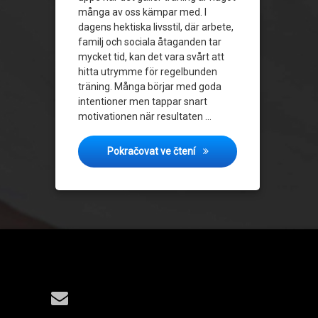
många av oss kämpar med. I
dagens hektiska livsstil, där arbete,
familj och sociala åtaganden tar
mycket tid, kan det vara svårt att
hitta utrymme för regelbunden
träning. Många börjar med goda
intentioner men tappar snart
motivationen när resultaten …
Håll motivationen uppe: Så
Pokračovat ve čtení
Tel:
E-mail