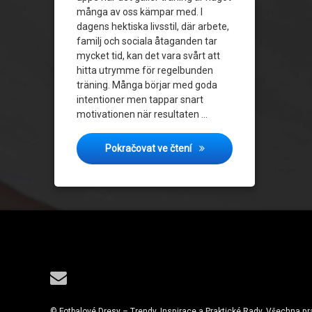
många av oss kämpar med. I
dagens hektiska livsstil, där arbete,
familj och sociala åtaganden tar
mycket tid, kan det vara svårt att
hitta utrymme för regelbunden
träning. Många börjar med goda
intentioner men tappar snart
motivationen när resultaten …
Håll motivationen uppe: Så
Pokračovat ve čtení
Tel:
E-mail
© Fotbalové Dresy – Trendy, Inspirace a Praktické Rady. Všechna p