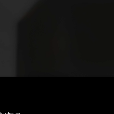
 blir 30-dagarsutmaningar och träningsgrupper din nya superkraft
ráva vyhrazena.