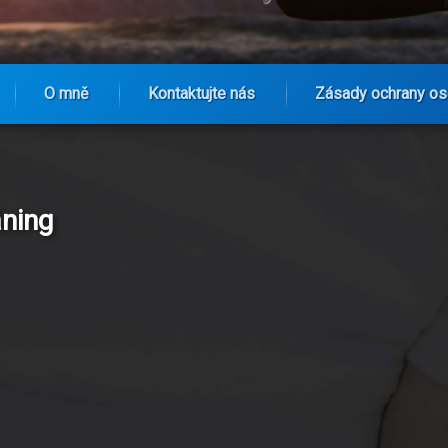
O mně
Kontaktujte nás
Zásady ochrany os
äning
30-dagarsutmaningar och träningsgrupper din nya superkraft