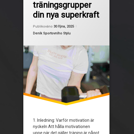
träningsgrupper
motivation för träning
din nya superkraft
online utmaningar
Aktualizováno
Od
Ruby
30 října, 2025
Publikováno
30 října, 2025
sociala medier och träning
Kategorie:
Deník Sportovního Stylu
träning för kvinnor
träningsgemenskap
träningsgrupper
1. Inledning: Varför motivation är
nyckeln Att hålla motivationen
uppe när det gäller träning är något