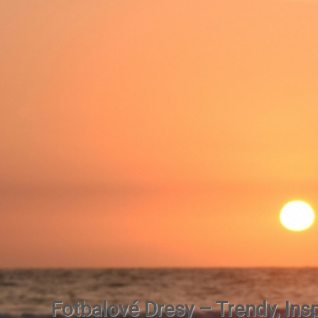
Fotbalové Dresy – Trendy, Insp