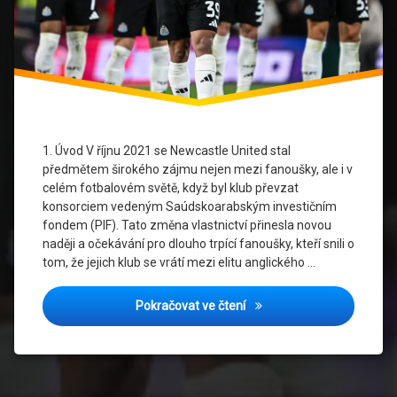
dres
Noví
majitelé
Premier
League
1. Úvod V říjnu 2021 se Newcastle United stal
Přestupová
politika
předmětem širokého zájmu nejen mezi fanoušky, ale i v
celém fotbalovém světě, když byl klub převzat
Přestupy
konsorciem vedeným Saúdskoarabským investičním
po
fondem (PIF). Tato změna vlastnictví přinesla novou
převzetí
naději a očekávání pro dlouho trpící fanoušky, kteří snili o
tom, že jejich klub se vrátí mezi elitu anglického …
Jak Noví Majitelé Změnili 
Pokračovat ve čtení