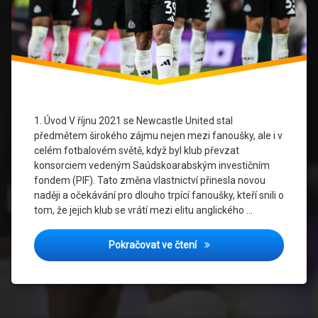
dres
Noví
majitelé
Premier
League
1. Úvod V říjnu 2021 se Newcastle United stal
Přestupová
politika
předmětem širokého zájmu nejen mezi fanoušky, ale i v
celém fotbalovém světě, když byl klub převzat
Přestupy
konsorciem vedeným Saúdskoarabským investičním
po
fondem (PIF). Tato změna vlastnictví přinesla novou
převzetí
naději a očekávání pro dlouho trpící fanoušky, kteří snili o
tom, že jejich klub se vrátí mezi elitu anglického …
Jak Noví Majitelé Změnili 
Pokračovat ve čtení