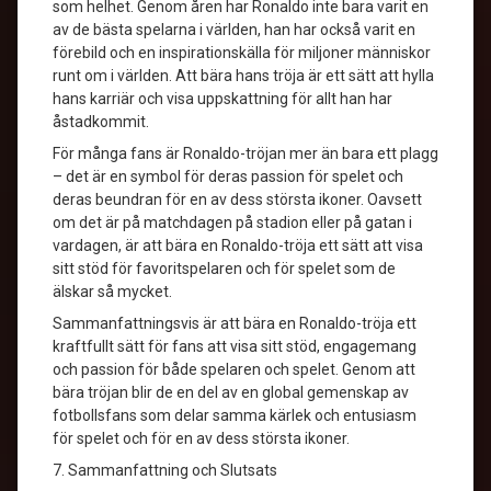
som helhet. Genom åren har Ronaldo inte bara varit en
av de bästa spelarna i världen, han har också varit en
förebild och en inspirationskälla för miljoner människor
runt om i världen. Att bära hans tröja är ett sätt att hylla
hans karriär och visa uppskattning för allt han har
åstadkommit.
För många fans är Ronaldo-tröjan mer än bara ett plagg
– det är en symbol för deras passion för spelet och
deras beundran för en av dess största ikoner. Oavsett
om det är på matchdagen på stadion eller på gatan i
vardagen, är att bära en Ronaldo-tröja ett sätt att visa
sitt stöd för favoritspelaren och för spelet som de
älskar så mycket.
Sammanfattningsvis är att bära en Ronaldo-tröja ett
kraftfullt sätt för fans att visa sitt stöd, engagemang
och passion för både spelaren och spelet. Genom att
bära tröjan blir de en del av en global gemenskap av
fotbollsfans som delar samma kärlek och entusiasm
för spelet och för en av dess största ikoner.
7. Sammanfattning och Slutsats