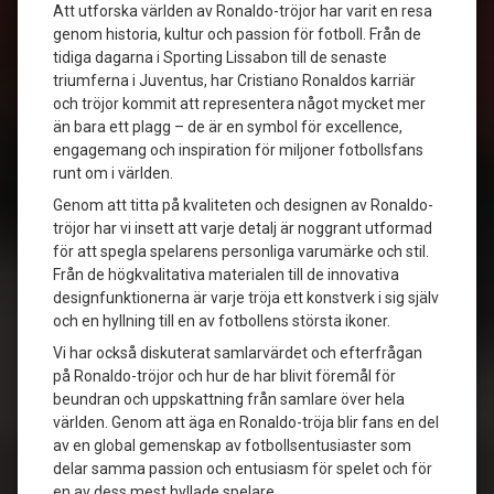
Att utforska världen av Ronaldo-tröjor har varit en resa
genom historia, kultur och passion för fotboll. Från de
tidiga dagarna i Sporting Lissabon till de senaste
triumferna i Juventus, har Cristiano Ronaldos karriär
och tröjor kommit att representera något mycket mer
än bara ett plagg – de är en symbol för excellence,
engagemang och inspiration för miljoner fotbollsfans
runt om i världen.
Genom att titta på kvaliteten och designen av Ronaldo-
tröjor har vi insett att varje detalj är noggrant utformad
för att spegla spelarens personliga varumärke och stil.
Från de högkvalitativa materialen till de innovativa
designfunktionerna är varje tröja ett konstverk i sig själv
och en hyllning till en av fotbollens största ikoner.
Vi har också diskuterat samlarvärdet och efterfrågan
på Ronaldo-tröjor och hur de har blivit föremål för
beundran och uppskattning från samlare över hela
världen. Genom att äga en Ronaldo-tröja blir fans en del
av en global gemenskap av fotbollsentusiaster som
delar samma passion och entusiasm för spelet och för
en av dess mest hyllade spelare.