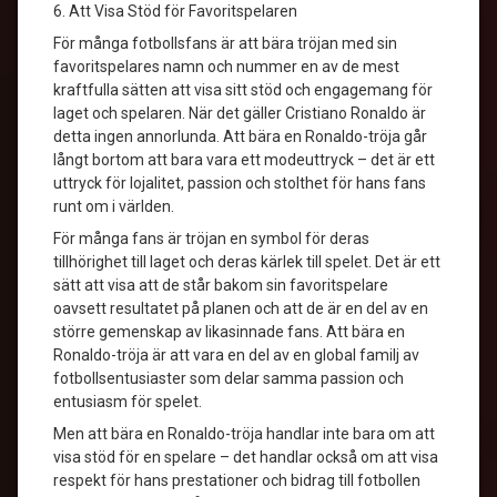
6. Att Visa Stöd för Favoritspelaren
För många fotbollsfans är att bära tröjan med sin
favoritspelares namn och nummer en av de mest
kraftfulla sätten att visa sitt stöd och engagemang för
laget och spelaren. När det gäller Cristiano Ronaldo är
detta ingen annorlunda. Att bära en Ronaldo-tröja går
långt bortom att bara vara ett modeuttryck – det är ett
uttryck för lojalitet, passion och stolthet för hans fans
runt om i världen.
För många fans är tröjan en symbol för deras
tillhörighet till laget och deras kärlek till spelet. Det är ett
sätt att visa att de står bakom sin favoritspelare
oavsett resultatet på planen och att de är en del av en
större gemenskap av likasinnade fans. Att bära en
Ronaldo-tröja är att vara en del av en global familj av
fotbollsentusiaster som delar samma passion och
entusiasm för spelet.
Men att bära en Ronaldo-tröja handlar inte bara om att
visa stöd för en spelare – det handlar också om att visa
respekt för hans prestationer och bidrag till fotbollen