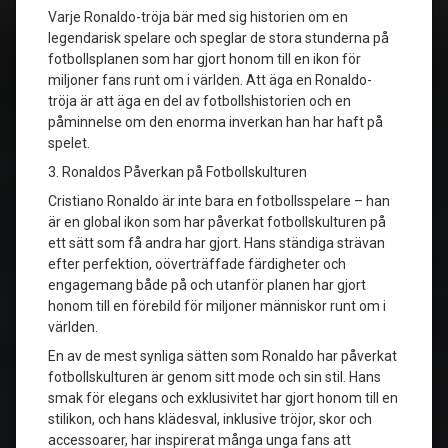
Varje Ronaldo-tröja bär med sig historien om en
legendarisk spelare och speglar de stora stunderna på
fotbollsplanen som har gjort honom till en ikon för
miljoner fans runt om i världen. Att äga en Ronaldo-
tröja är att äga en del av fotbollshistorien och en
påminnelse om den enorma inverkan han har haft på
spelet.
3. Ronaldos Påverkan på Fotbollskulturen
Cristiano Ronaldo är inte bara en fotbollsspelare – han
är en global ikon som har påverkat fotbollskulturen på
ett sätt som få andra har gjort. Hans ständiga strävan
efter perfektion, oöverträffade färdigheter och
engagemang både på och utanför planen har gjort
honom till en förebild för miljoner människor runt om i
världen.
En av de mest synliga sätten som Ronaldo har påverkat
fotbollskulturen är genom sitt mode och sin stil. Hans
smak för elegans och exklusivitet har gjort honom till en
stilikon, och hans klädesval, inklusive tröjor, skor och
accessoarer, har inspirerat många unga fans att