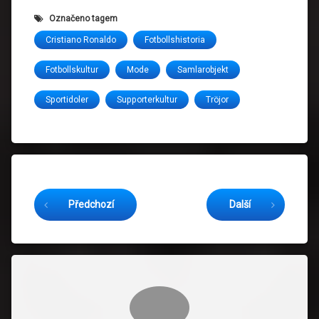
Označeno tagem
Cristiano Ronaldo
Fotbollshistoria
Fotbollskultur
Mode
Samlarobjekt
Sportidoler
Supporterkultur
Tröjor
Čtěte dál
Předchozí
Další
Komentáře