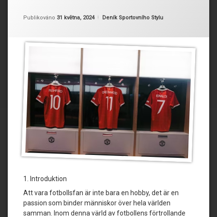
Aktualizováno
Od
Ruby
31 května, 2024
Kategorie:
Publikováno
31 května, 2024
Deník Sportovního Stylu
1. Introduktion
Att vara fotbollsfan är inte bara en hobby, det är en
passion som binder människor över hela världen
samman. Inom denna värld av fotbollens förtrollande