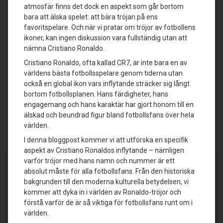
atmosfär finns det dock en aspekt som går bortom
bara att älska spelet: att bära tröjan på ens
favoritspelare. Och när vi pratar om tröjor av fotbollens
ikoner, kan ingen diskussion vara fullständig utan att
nämna Cristiano Ronaldo.
Cristiano Ronaldo, ofta kallad CR7, är inte bara en av
världens bästa fotbollsspelare genom tiderna utan
också en global ikon vars inflytande sträcker sig långt
bortom fotbollsplanen. Hans färdigheter, hans
engagemang och hans karaktär har gjort honom till en
älskad och beundrad figur bland fotbollsfans över hela
världen.
I denna bloggpost kommer vi att utforska en specifik
aspekt av Cristiano Ronaldos inflytande – nämligen
varför tröjor med hans namn och nummer är ett
absolut måste för alla fotbollsfans. Från den historiska
bakgrunden till den moderna kulturella betydelsen, vi
kommer att dyka in i världen av Ronaldo-tröjor och
förstå varför de är så viktiga för fotbollsfans runt om i
världen.