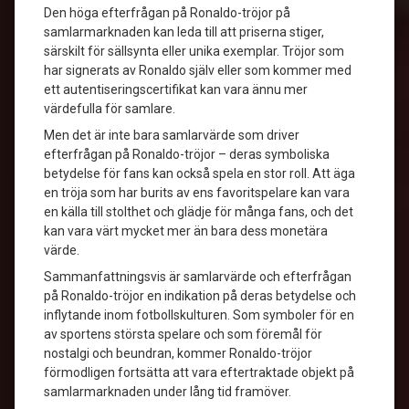
Den höga efterfrågan på Ronaldo-tröjor på
samlarmarknaden kan leda till att priserna stiger,
särskilt för sällsynta eller unika exemplar. Tröjor som
har signerats av Ronaldo själv eller som kommer med
ett autentiseringscertifikat kan vara ännu mer
värdefulla för samlare.
Men det är inte bara samlarvärde som driver
efterfrågan på Ronaldo-tröjor – deras symboliska
betydelse för fans kan också spela en stor roll. Att äga
en tröja som har burits av ens favoritspelare kan vara
en källa till stolthet och glädje för många fans, och det
kan vara värt mycket mer än bara dess monetära
värde.
Sammanfattningsvis är samlarvärde och efterfrågan
på Ronaldo-tröjor en indikation på deras betydelse och
inflytande inom fotbollskulturen. Som symboler för en
av sportens största spelare och som föremål för
nostalgi och beundran, kommer Ronaldo-tröjor
förmodligen fortsätta att vara eftertraktade objekt på
samlarmarknaden under lång tid framöver.