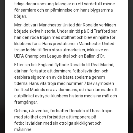
tidiga dagar som ung talang är nu ett värdefullt minne
för samlare och en påminnelse om hans blygsamma
början.
Men det var i Manchester United där Ronaldo verkligen
började skriva historia. Under sin tid på Old Trafford bar
han den röda tröjan med stolthet och blev en hjälte för
klubbens fans. Hans prestationer i Manchester United-
tröjan ledde till flera stora utmärkelser, inklusive en
UEFA Champions League-titel och en Ballon d’Or.
Efter sin tid i England flyttade Ronaldo till Real Madrid,
där han fortsatte att dominera fotbollsvärlden och
etablera sig som en av de bästa spelarna genom
tiderna. Hans vita tröja med nummer 7 blev symbolen
för Real Madrids era av dominans, och han lämnade ett
outplånligt avtryck i klubbens historia med sina mål och
framgångar.
Och nu, i Juventus, fortsätter Ronaldo att bära tröjan
med stolthet och fortsätter att imponera på
fotbollsvärlden med sin otroliga skicklighet och
målsinne.