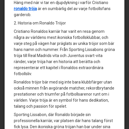
Häng med när vi tar en djupdykning i varför Cristiano
ronaldo tröja
är en oumbärlig del av varje fotbollsfans
garderob.
2. Historia om Ronaldo Tröjor
Cristiano Ronaldos karriär har varit en resa genom
några av världens mest ikoniska fotbollsklubbar, och
varje steg på vägen har präglats av unika tröjor som bär
hans namn och nummer. Från Sporting Lissabons gröna
tröja till Real Madrids vita och Juventus svart-vita
ränder, varje tröja har en historia att berätta och
representerar ett kapitel i Ronaldos extraordinära
fotbollsliv.
Ronaldos tröjor bär med sig inte bara klubbfärger utan
också minnen från avgörande matcher, rekordbrytande
prestationer och triumfer på fotbollsarenor runt om i
världen. Varje tröja är en symbol för hans dedikation,
talang och passion för spelet.
Sporting Lissabon, där Ronaldo började sin
professionella karriär, var platsen där hans talang först
fick lysa. Den ikoniska gröna tröjan han bar under sina