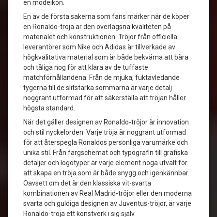
en modeikon.
En av de första sakerna som fans märker när de köper
en Ronaldo-tröja är den överlägsna kvaliteten på
materialet och konstruktionen. Tröjor från officiella
leverantörer som Nike och Adidas är tillverkade av
högkvalitativa material som är både bekväma att bära
och tåliga nog för att klara av de tuffaste
matchförhållandena. Från de mjuka, fuktavledande
tygerna till de slitstarka sömmarna är varje detalj
noggrant utformad för att säkerställa att tröjan håller
högsta standard.
När det gäller designen av Ronaldo-tröjor är innovation
och stil nyckelorden. Varje tröja är noggrant utformad
för att återspegla Ronaldos personliga varumärke och
unika stil. Från färgschemat och typografin till grafiska
detaljer och logotyper är varje element noga utvalt för
att skapa en tröja som är både snygg och igenkännbar.
Oavsett om det är den klassiska vit-svarta
kombinationen av Real Madrid-tröjor eller den moderna
svarta och guldiga designen av Juventus-tröjor, är varje
Ronaldo-tröja ett konstverk i sig själv.