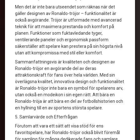
Men det är inte bara utseendet som räknas när det
gäller designen av Ronaldo-tröjor – funktionalitet är
också avgörande. Tröjor är utformade med avancerad
teknik för att maximera prestanda och komfort på
planen. Funktioner som fuktavledande tyger,
ventilerande paneler och ergonomisk passform
säkerställer att spelare kan prestera på sin högsta nivå
utan att kompromissa med stil eller komfort.
Sammanfattningsvis är kvaliteten och designen av
Ronaldo-tröjor en avgörande del av deras
attraktionskraft för fans över hela världen. Med sin
överlägsna kvalitet, innovativa design och funktionalitet
är Ronaldo-tröjor inte bara en symbol för spelarens arv,
utan också en modeikon i sin egen rätt. Att bära en
Ronaldo-tröja är att bära en del av fotbollshistorien och
en hyllning till en av sportens största spelare.
5. Samlarvärde och Efterfrågan
Förutom att vara ett sätt att visa stöd för ens
favoritspelare, har Ronaldo-tröjor också blivit föremål
för samling för många dedikerade fans och samlare