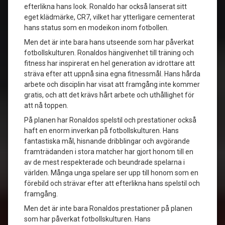
efterlikna hans look. Ronaldo har också lanserat sitt
eget klädmärke, CR7, vilket har ytterligare cementerat
hans status som en modeikon inom fotbollen.
Men det är inte bara hans utseende som har påverkat
fotbollskulturen. Ronaldos hängivenhet till träning och
fitness har inspirerat en hel generation av idrottare att
sträva efter att uppnå sina egna fitnessmål. Hans hårda
arbete och disciplin har visat att framgång inte kommer
gratis, och att det krävs hårt arbete och uthållighet för
att nå toppen.
På planen har Ronaldos spelstil och prestationer också
haft en enorm inverkan på fotbollskulturen. Hans
fantastiska mål, hisnande dribblingar och avgörande
framträdanden i stora matcher har gjort honom till en
av de mest respekterade och beundrade spelarna i
världen. Många unga spelare ser upp till honom som en
förebild och strävar efter att efterlikna hans spelstil och
framgång.
Men det är inte bara Ronaldos prestationer på planen
som har påverkat fotbollskulturen. Hans