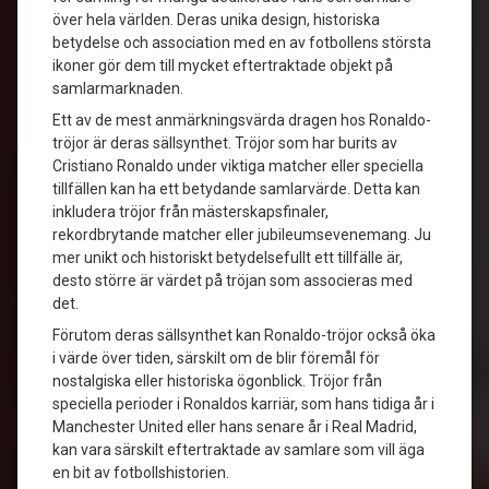
över hela världen. Deras unika design, historiska
betydelse och association med en av fotbollens största
ikoner gör dem till mycket eftertraktade objekt på
samlarmarknaden.
Ett av de mest anmärkningsvärda dragen hos Ronaldo-
tröjor är deras sällsynthet. Tröjor som har burits av
Cristiano Ronaldo under viktiga matcher eller speciella
tillfällen kan ha ett betydande samlarvärde. Detta kan
inkludera tröjor från mästerskapsfinaler,
rekordbrytande matcher eller jubileumsevenemang. Ju
mer unikt och historiskt betydelsefullt ett tillfälle är,
desto större är värdet på tröjan som associeras med
det.
Förutom deras sällsynthet kan Ronaldo-tröjor också öka
i värde över tiden, särskilt om de blir föremål för
nostalgiska eller historiska ögonblick. Tröjor från
speciella perioder i Ronaldos karriär, som hans tidiga år i
Manchester United eller hans senare år i Real Madrid,
kan vara särskilt eftertraktade av samlare som vill äga
en bit av fotbollshistorien.