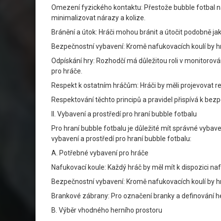
Omezení fyzického kontaktu: Přestože bubble fotbal na
minimalizovat nárazy a kolize.
Bránění a útok: Hráči mohou bránit a útočit podobně j
Bezpečnostní vybavení: Kromě nafukovacích koulí by hrá
Odpískání hry: Rozhodčí má důležitou roli v monitorov
pro hráče.
Respekt k ostatním hráčům: Hráči by měli projevovat re
Respektování těchto principů a pravidel přispívá k be
II. Vybavení a prostředí pro hraní bubble fotbalu
Pro hraní bubble fotbalu je důležité mít správné vybave
vybavení a prostředí pro hraní bubble fotbalu:
A. Potřebné vybavení pro hráče
Nafukovací koule: Každý hráč by měl mít k dispozici n
Bezpečnostní vybavení: Kromě nafukovacích koulí by hrá
Brankové zábrany: Pro označení branky a definování h
B. Výběr vhodného herního prostoru