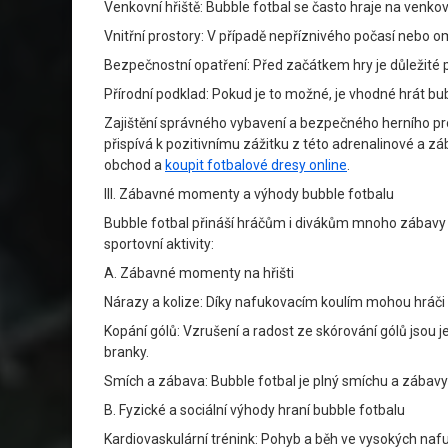
Venkovní hřiště: Bubble fotbal se často hraje na venkov
Vnitřní prostory: V případě nepříznivého počasí nebo o
Bezpečnostní opatření: Před začátkem hry je důležité 
Přírodní podklad: Pokud je to možné, je vhodné hrát bu
Zajištění správného vybavení a bezpečného herního pro
přispívá k pozitivnímu zážitku z této adrenalinové a z
obchod a
koupit fotbalové dresy online
.
III. Zábavné momenty a výhody bubble fotbalu
Bubble fotbal přináší hráčům i divákům mnoho zábavy a
sportovní aktivity:
A. Zábavné momenty na hřišti
Nárazy a kolize: Díky nafukovacím koulím mohou hráči b
Kopání gólů: Vzrušení a radost ze skórování gólů jsou 
branky.
Smích a zábava: Bubble fotbal je plný smíchu a zábavy 
B. Fyzické a sociální výhody hraní bubble fotbalu
Kardiovaskulární trénink: Pohyb a běh ve vysokých nafuk