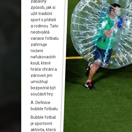
zábavný
způsob, jak si
užít tradiční
sport s přáteli
a rodinou. Tato
neobvyklá
variace fotbalu
zahrnuje
nošení
nafukovacích
koulí, které
hráče chrání a
zároveň jim
umožňují
bezpečně být
součástí hry.
A. Definice
bubble fotbalu
Bubble fotbal
je sportovní
aktivita, která