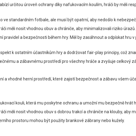
bízí určitou úroveň ochrany díky nafukovacím koulím, hráči by měli re
ako ve standardním fotbale, ale musí být opatrní, aby nedošlo k nebezp
či měli nosit vhodnou obuv a chrániče, aby minimalizovali riziko úrazů.
ání pravidel a bezpečnosti během hry. Měl by zasáhnout a odpískat hru v
spekt k ostatním účastníkům hry a dodržovat fair-play principy, což zna
zpečnému a zábavnému prostředí pro všechny hráče a zvyšuje celkový záž
ní a vhodné herní prostředí, které zajistí bezpečnost a zábavu všem účas
afukovací kouli, která mu poskytne ochranu a umožní mu bezpečně hrát h
či měli nosit vhodnou obuv s dobrou trakcí a chrániče na klouby, aby min
erního prostoru mohou být použity brankové zábrany nebo kužely.