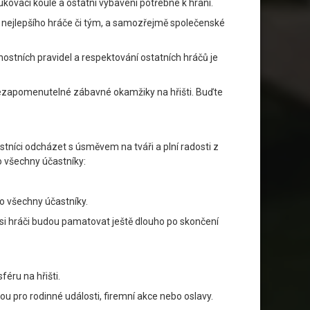
kovací koule a ostatní vybavení potřebné k hraní.
o nejlepšího hráče či tým, a samozřejmě společenské
stních pravidel a respektování ostatních hráčů je
žít nezapomenutelné zábavné okamžiky na hřišti. Buďte
tníci odcházet s úsměvem na tváři a plní radosti z
ro všechny účastníky:
o všechny účastníky.
é si hráči budou pamatovat ještě dlouho po skončení
éru na hřišti.
ou pro rodinné události, firemní akce nebo oslavy.