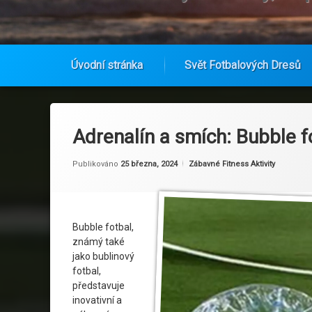
Úvodní stránka
Svět Fotbalových Dresů
Přejít
k
obsahu
Adrenalín a smích: Bubble 
webu
Aktualizováno
Od
Ruby
25 března, 2024
Kategorie:
Publikováno
25 března, 2024
Zábavné Fitness Aktivity
Bubble fotbal,
známý také
jako bublinový
fotbal,
představuje
inovativní a