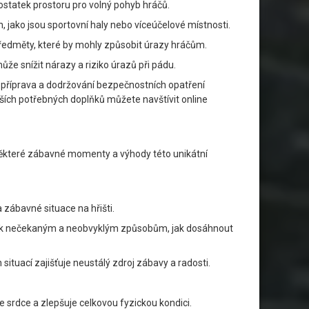
dostatek prostoru pro volný pohyb hráčů.
, jako jsou sportovní haly nebo víceúčelové místnosti.
předměty, které by mohly způsobit úrazy hráčům.
že snížit nárazy a riziko úrazů při pádu.
á příprava a dodržování bezpečnostních opatření
lších potřebných doplňků můžete navštívit online
u některé zábavné momenty a výhody této unikátní
 zábavné situace na hřišti.
 vést k nečekaným a neobvyklým způsobům, jak dosáhnout
ituací zajišťuje neustálý zdroj zábavy a radosti.
je srdce a zlepšuje celkovou fyzickou kondici.