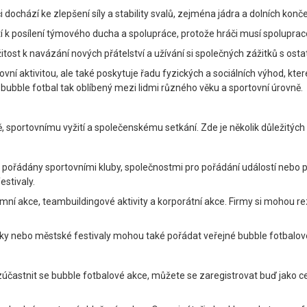
i dochází ke zlepšení síly a stability svalů, zejména jádra a dolních konče
tí k posílení týmového ducha a spolupráce, protože hráči musí spoluprac
žitost k navázání nových přátelství a užívání si společných zážitků s osta
ní aktivitou, ale také poskytuje řadu fyzických a sociálních výhod, kter
ubble fotbal tak oblíbený mezi lidmi různého věku a sportovní úrovně.
ě, sportovnímu vyžití a společenskému setkání. Zde je několik důležitých 
to pořádány sportovními kluby, společnostmi pro pořádání událostí nebo 
estivaly.
emní akce, teambuildingové aktivity a korporátní akce. Firmy si mohou re
rky nebo městské festivaly mohou také pořádat veřejné bubble fotbalové
častnit se bubble fotbalové akce, můžete se zaregistrovat buď jako cel