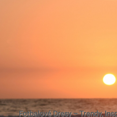
Fotbalové Dresy – Trendy, Insp