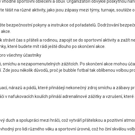
te vhodné sportovní oblečení a obuv. Organizátoři obvykle poskytnou nafu
těšit na různé aktivity, jako jsou zápasy mezi týmy, turnaje, soutěže 
te bezpečnostní pokyny a instrukce od pořadatelů. Dodržování bezpečno
 akce.
k strávit čas s přáteli a rodinou, zapojit se do sportovní aktivity a za
ínky, které budete mít rádi ještě dlouho po skončení akce.
pro všechny účastníky
vě, smíchu a nezapomenutelných zážitcích. Po skončení akce mohou účas
zí. Zde jsou několik důvodů, proč je bubble fotbal tak oblíbenou volbou p
ací, nárazů a pádů, které přinášejí nekonečný zdroj smíchu a zábavy pr
áči v nafukovacích koulích přináší adrenalinové zážitky a vzrušení, kter
 duch a spolupráci mezi hráči, což vytváří přátelskou a pozitivní atmosf
hodný pro lidi různého věku a sportovní úrovně, což ho činí skvělou volb