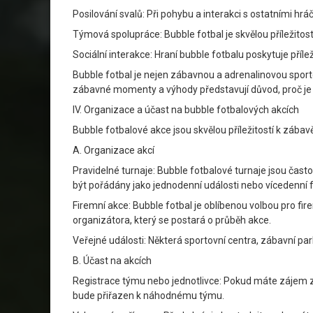
Posilování svalů: Při pohybu a interakci s ostatními hráč
Týmová spolupráce: Bubble fotbal je skvělou příležitos
Sociální interakce: Hraní bubble fotbalu poskytuje příle
Bubble fotbal je nejen zábavnou a adrenalinovou sportov
zábavné momenty a výhody představují důvod, proč je b
IV. Organizace a účast na bubble fotbalových akcích
Bubble fotbalové akce jsou skvělou příležitostí k zábav
A. Organizace akcí
Pravidelné turnaje: Bubble fotbalové turnaje jsou čas
být pořádány jako jednodenní události nebo vícedenní f
Firemní akce: Bubble fotbal je oblíbenou volbou pro fir
organizátora, který se postará o průběh akce.
Veřejné události: Některá sportovní centra, zábavní pa
B. Účast na akcích
Registrace týmu nebo jednotlivce: Pokud máte zájem zú
bude přiřazen k náhodnému týmu.