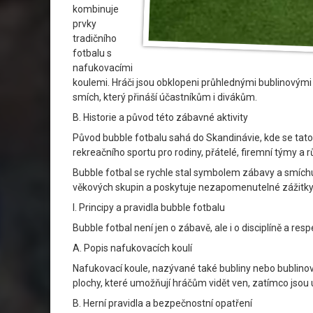
kombinuje
prvky
tradičního
fotbalu s
nafukovacími
koulemi. Hráči jsou obklopeni průhlednými bublinovými 
smích, který přináší účastníkům i divákům.
B. Historie a původ této zábavné aktivity
Původ bubble fotbalu sahá do Skandinávie, kde se tato
rekreačního sportu pro rodiny, přátelé, firemní týmy a 
Bubble fotbal se rychle stal symbolem zábavy a smíchu 
věkových skupin a poskytuje nezapomenutelné zážitky
I. Principy a pravidla bubble fotbalu
Bubble fotbal není jen o zábavě, ale i o disciplíně a resp
A. Popis nafukovacích koulí
Nafukovací koule, nazývané také bubliny nebo bublinov
plochy, které umožňují hráčům vidět ven, zatímco jsou u
B. Herní pravidla a bezpečnostní opatření