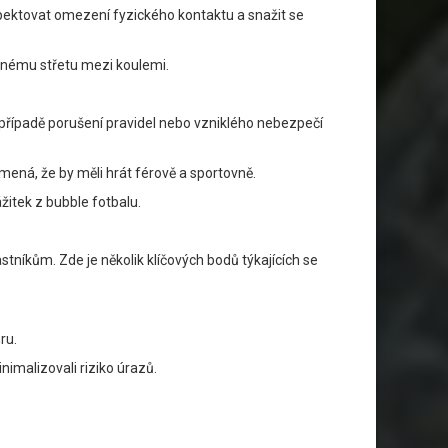
spektovat omezení fyzického kontaktu a snažit se
ečnému střetu mezi koulemi.
 případě porušení pravidel nebo vzniklého nebezpečí
mená, že by měli hrát férově a sportovně.
itek z bubble fotbalu.
tníkům. Zde je několik klíčových bodů týkajících se
ru.
imalizovali riziko úrazů.