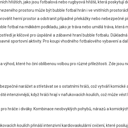
ních hřištích, jako jsou fotbalová nebo rugbyová hřiště, která poskytují 
mezeného prostoru může být bubble fotbal hrán i ve vnitřních prostorách
prověřit herní prostor a odstranit případné překážky nebo nebezpečné 
bble fotbal na měkkém podkladu, jako je tráva nebo umělá tráva, která mů
středí je klíčové pro úspěšné a zábavné hraní bubble fotbalu. Důkladn
ábavné sportovní aktivity. Pro koupi vhodného fotbalového vybavení a da
 výhod, které ho činí oblíbenou volbou pro různé příležitosti. Zde jso
ezpečně narážet a střetávat se s ostatními hráči, což vytváří komické a
ještě intenzivnější, když hráči hrají v nafukovacích koulích, což může
pro hráče i diváky. Kombinace neobvyklých pohybů, nárazů a komických s
ovacích koulích přináší intenzivní kardiovaskulární cvičení, které posilu