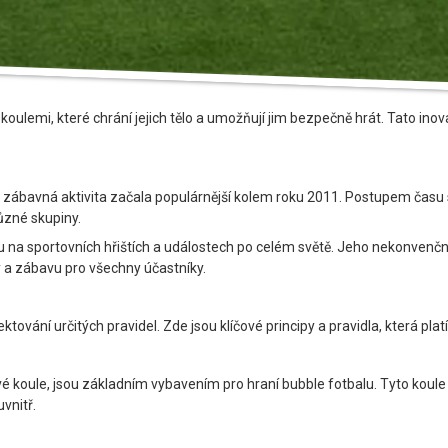
koulemi, které chrání jejich tělo a umožňují jim bezpečně hrát. Tato ino
 zábavná aktivita začala populárnější kolem roku 2011. Postupem času s
různé skupiny.
na sportovních hřištích a událostech po celém světě. Jeho nekonvenční p
 a zábavu pro všechny účastníky.
ektování určitých pravidel. Zde jsou klíčové principy a pravidla, která plat
é koule, jsou základním vybavením pro hraní bubble fotbalu. Tyto koule
vnitř.