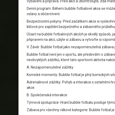
Vybavení a příprava: Před akcí si zkontrolujte, zda má
Denní program: Během bubble fotbalové akce se můžete 
oslavy a občerstvení.
Bezpečnostní pokyny: Před začátkem akce si vyslechně
klíčové pro zajištění bezpečného a zábavného průběhu
Účast na bubble fotbalových akcích je skvělý způsob, ja
připraveni na akci, užijte si zábavu a vytvořte si vzpom
V. Závěr: Bubble fotbal jako nezapomenutelná zábava 
Bubble fotbal není jen o sportu, ale především o zába
neobvyklých zážitků, které tato sportovní aktivita nabí
A. Nezapomenutelné zážitky
Komické momenty: Bubble fotbal je plný komických situ
Adrenalinové zážitky: Pohyb a interakce s ostatními hr
akce.
B. Společenská interakce
Týmová spolupráce: Hraní bubble fotbalu posiluje týmový
Zábava pro všechny věkové kategorie: Bubble fotbal je v