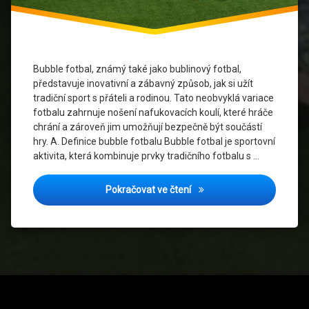
Společenské
akce
Sportovní
Bubble fotbal, známý také jako bublinový fotbal,
zábava
představuje inovativní a zábavný způsob, jak si užít
tradiční sport s přáteli a rodinou. Tato neobvyklá variace
Týmová
fotbalu zahrnuje nošení nafukovacích koulí, které hráče
spolupráce
chrání a zároveň jim umožňují bezpečně být součástí
hry. A. Definice bubble fotbalu Bubble fotbal je sportovní
Zábavné
aktivita, která kombinuje prvky tradičního fotbalu s …
sporty
Adrenalín a smích: Bubble
Pokračovat ve čtení