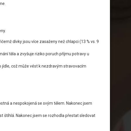
ne.
eny.
čemž dívky jsou více zasaženy než chlapci (13 % vs. 9
ní těla a zvyšuje riziko poruch příjmu potravy u
po jídle, což může vést k nezdravým stravovacím
úzkostná a nespokojená se svým tělem. Nakonec jsem
ost štíhlá. Nakonec jsem se rozhodla přestat sledovat