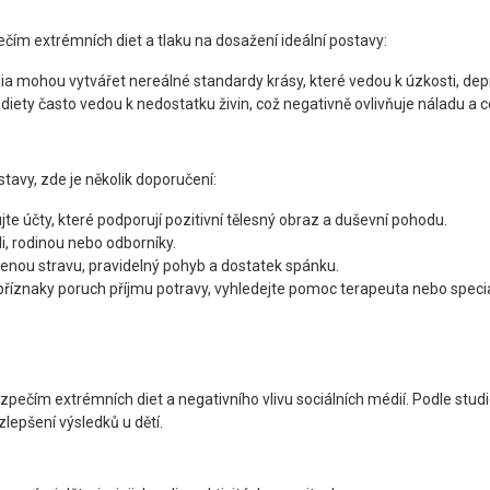
čím extrémních diet a tlaku na dosažení ideální postavy:
dia mohou vytvářet nereálné standardy krásy, které vedou k úzkosti, dep
ní diety často vedou k nedostatku živin, což negativně ovlivňuje náladu a 
stavy, zde je několik doporučení:
ujte účty, které podporují pozitivní tělesný obraz a duševní pohodu.
li, rodinou nebo odborníky.
ženou stravu, pravidelný pohyb a dostatek spánku.
 příznaky poruch příjmu potravy, vyhledejte pomoc terapeuta nebo special
ezpečím extrémních diet a negativního vlivu sociálních médií. Podle studi
lepšení výsledků u dětí.