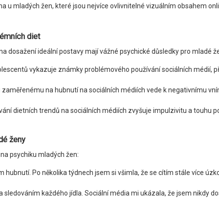
 u mladých žen, které jsou nejvíce ovlivnitelné vizuálním obsahem onli
rémních diet
k na dosažení ideální postavy mají vážné psychické důsledky pro mladé ž
olescentů vykazuje známky problémového používání sociálních médií, při
hu zaměřenému na hubnutí na sociálních médiích vede k negativnímu vnímá
ání dietních trendů na sociálních médiích zvyšuje impulzivitu a touhu 
adé ženy
ia na psychiku mladých žen:
ém hubnutí. Po několika týdnech jsem si všimla, že se cítím stále více 
í a sledováním každého jídla. Sociální média mi ukázala, že jsem nikdy d