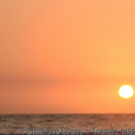
Fotbalové Dresy – Trendy, Insp