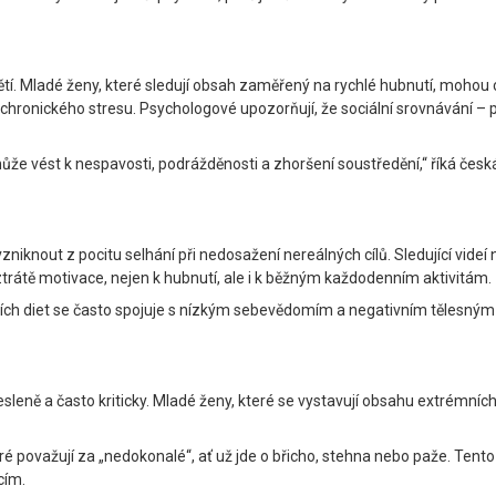
í. Mladé ženy, které sledují obsah zaměřený na rychlé hubnutí, mohou cít
 chronického stresu. Psychologové upozorňují, že sociální srovnávání – 
že vést k nespavosti, podrážděnosti a zhoršení soustředění,“ říká čes
nout z pocitu selhání při nedosažení nereálných cílů. Sledující videí 
trátě motivace, nejen k hubnutí, ale i k běžným každodenním aktivitám.
ch diet se často spojuje s nízkým sebevědomím a negativním tělesným 
esleně a často kriticky. Mladé ženy, které se vystavují obsahu extrémn
ré považují za „nedokonalé“, ať už jde o břicho, stehna nebo paže. Tent
cím.