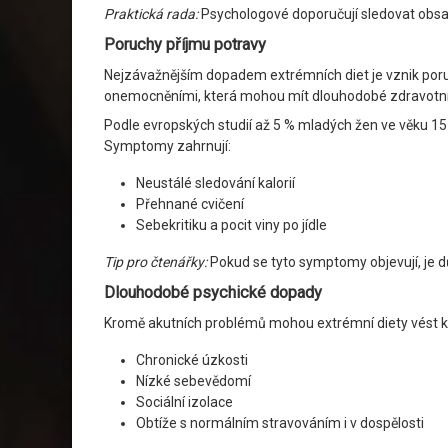
Praktická rada:
Psychologové doporučují sledovat obsah,
Poruchy příjmu potravy
Nejzávažnějším dopadem extrémních diet je vznik poruch
onemocněními, která mohou mít dlouhodobé zdravotní
Podle evropských studií až 5 % mladých žen ve věku 15
Symptomy zahrnují:
Neustálé sledování kalorií
Přehnané cvičení
Sebekritiku a pocit viny po jídle
Tip pro čtenářky:
Pokud se tyto symptomy objevují, je d
Dlouhodobé psychické dopady
Kromě akutních problémů mohou extrémní diety vést 
Chronické úzkosti
Nízké sebevědomí
Sociální izolace
Obtíže s normálním stravováním i v dospělosti