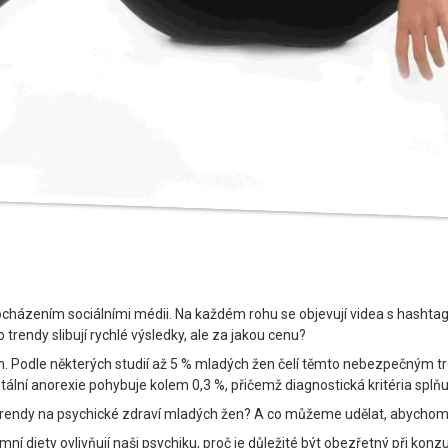
procházením sociálními médii. Na každém rohu se objevují videa s hashta
o trendy slibují rychlé výsledky, ale za jakou cenu?
ím. Podle některých studií až 5 % mladých žen čelí těmto nebezpečným
lní anorexie pohybuje kolem 0,3 %, přičemž diagnostická kritéria splňu
o trendy na psychické zdraví mladých žen? A co můžeme udělat, abychom 
mní diety ovlivňují naši psychiku, proč je důležité být obezřetný při k