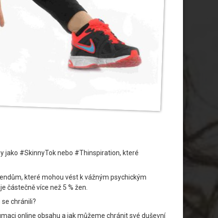
gy jako #SkinnyTok nebo #Thinspiration, které
 trendům, které mohou vést k vážným psychickým
je částečně více než 5 % žen.
se chránili?
onzumaci online obsahu a jak můžeme chránit své duševní