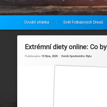
Úvodní stránka
Svět Fotbalových Dresů
Přejít
k
obsahu
Extrémní diety online: Co 
webu
Aktualizováno
Od
Ruby
27 října, 2025
Kategorie:
Publikováno
13 října, 2025
Deník Sportovního Stylu