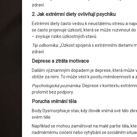
zdraví.
2. Jak extrémní diety ovlivňují psychiku
Extrémní diety často vedou k neustálému stresu a napět
se často projevuje úzkostí, která se může rozvinout do
– zvyšuje riziko úzkostných stavů.
Tip odborníka:
„Úzkost spojená s extrémními dietami mů
zdraví.
Deprese a ztráta motivace
Dalším významným dopadem je deprese, která může vznik
obtíže za nimi. To může vést k pocitu méněcennosti a z
Psychologická poznámka:
Deprese v kontextu extrémní
prolomit bez podpory.
Porucha vnímání těla
Body Dysmorphia je stav, kdy člověk vnímá své tělo zkr
svém těle.
Například se mohou zaměřovat na malé partie těla, kte
nadměrnému cvičení nebo vyhýbání se sociálním situa