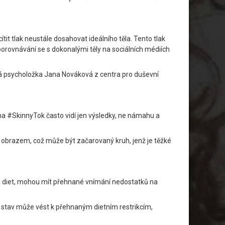
it tlak neustále dosahovat ideálního těla. Tento tlak
porovnávání se s dokonalými těly na sociálních médiích
ká psycholožka Jana Nováková z centra pro duševní
na #SkinnyTok často vidí jen výsledky, ne námahu a
obrazem, což může být začarovaný kruh, jenž je těžké
ích diet, mohou mít přehnané vnímání nedostatků na
o stav může vést k přehnaným dietním restrikcím,