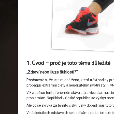
1. Úvod – proč je toto téma důležité
„Zdraví nebo iluze štíhlosti?“
Představte si, že jste mladá žena, která tráví hodiny 
propagují extrémní diety a neudržitelný životní styl. Tyt
V Evropě se tento fenomén stává stále více alarmujíc
problémům. Například v České republice se výskyt mentá
Ale co se skrývá za těmito čísly? Jaký dopad mají tyt
V následujících odstavcích se podíváme na to, jak extré