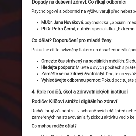
Dopady na duševní zdraví: Co říkají odborníci
Psychologové a odborníci na výživu varují před nebezpe
MUDr. Jana Nováková
, psycholožka: „Sociální mé
PhDr. Petra Černá
, nutriční specialistka: „Extrém
Co dělat? Doporučení pro mladé ženy
Pokud se cítíte ovlivněny tlakem na dosažení ideální po
Omezte čas strávený na sociálních médiích
: Sled
Hledejte podporu
: Mluvte o svých pocitech s přáte
Zaměřte se na zdravý životní styl
: Dbejte na vyvá
Vyhledávejte odbornou pomoc
: Pokud pociťujete
4. Role rodičů, škol a zdravotnických institucí
Rodiče: Klíčoví strážci digitálního zdraví
Rodiče hrají zásadní roli v ochraně svých dětí před neb
zaměřených na stravování a fyzickou aktivitu vedlo ke z
Co mohou rodiče dělat?