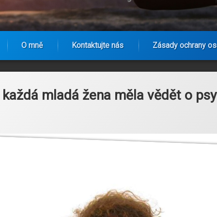
O mně
Kontaktujte nás
Zásady ochrany os
by každá mladá žena měla vědět o ps