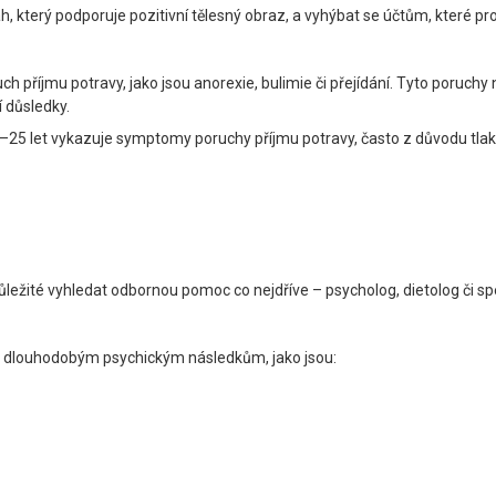
 který podporuje pozitivní tělesný obraz, a vyhýbat se účtům, které pro
 příjmu potravy, jako jsou anorexie, bulimie či přejídání. Tyto poruchy 
 důsledky.
–25 let vykazuje symptomy poruchy příjmu potravy, často z důvodu tlaku
ůležité vyhledat odbornou pomoc co nejdříve – psycholog, dietolog či s
k dlouhodobým psychickým následkům, jako jsou: