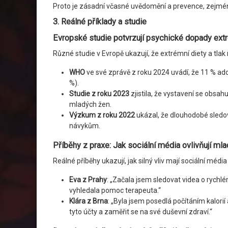
Proto je zásadní včasné uvědomění a prevence, zejména
3. Reálné příklady a studie
Evropské studie potvrzují psychické dopady ext
Různé studie v Evropě ukazují, že extrémní diety a tla
WHO
ve své zprávě z roku 2024 uvádí, že 11 % ad
%).
Studie z roku 2023
zjistila, že vystavení se obsa
mladých žen.
Výzkum z roku 2022
ukázal, že dlouhodobé sledov
návykům.
Příběhy z praxe: Jak sociální média ovlivňují ml
Reálné příběhy ukazují, jak silný vliv mají sociální méd
Eva z Prahy
: „Začala jsem sledovat videa o rychl
vyhledala pomoc terapeuta.“
Klára z Brna
: „Byla jsem posedlá počítáním kalori
tyto účty a zaměřit se na své duševní zdraví.“