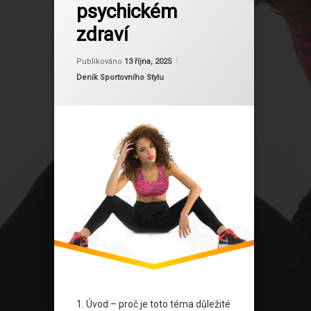
psychickém
psychické zdraví mladých žen
zdraví
sociální média a tělesný obraz
Aktualizováno
Od
Ruby
27 října, 2025
Publikováno
13 října, 2025
úzkost a deprese
Kategorie:
Deník Sportovního Stylu
zdravé návyky
1. Úvod – proč je toto téma důležité