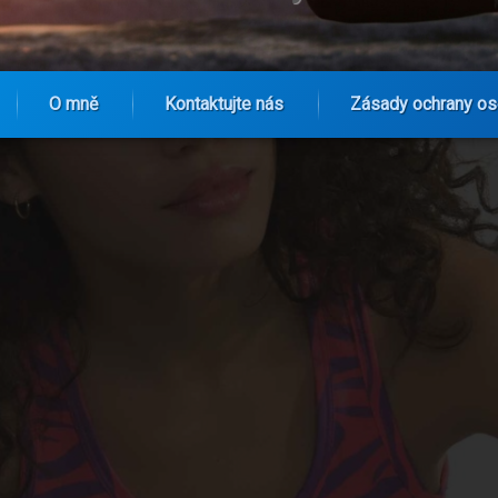
O mně
Kontaktujte nás
Zásady ochrany os
dá mladá žena měla vědět o psychickém zdraví