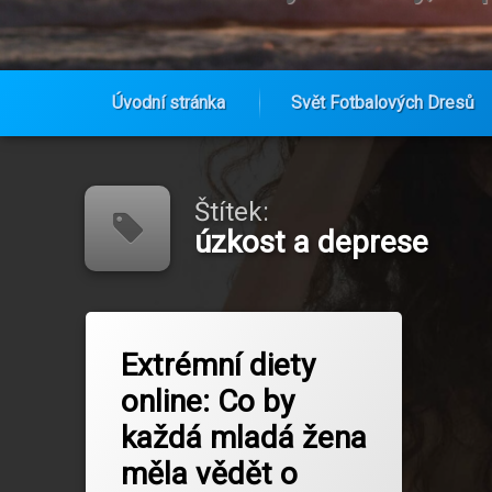
Úvodní stránka
Svět Fotbalových Dresů
Přejít
k
obsahu
Štítek:
webu
úzkost a deprese
Označeno
na Extrémní diety online: Co by kaž
Zanechat komentář
tagem
Extrémní diety
body dysmorphia
online: Co by
poruchy příjmu potravy
každá mladá žena
prevence psychických problémů
měla vědět o