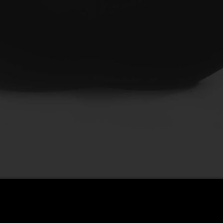
by každá mladá žena měla vědět o psychickém zdraví