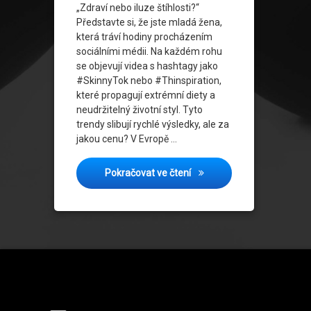
„Zdraví nebo iluze štíhlosti?“
Představte si, že jste mladá žena,
která tráví hodiny procházením
sociálními médii. Na každém rohu
se objevují videa s hashtagy jako
#SkinnyTok nebo #Thinspiration,
které propagují extrémní diety a
neudržitelný životní styl. Tyto
trendy slibují rychlé výsledky, ale za
jakou cenu? V Evropě …
Extrémní diety online: Co 
Pokračovat ve čtení
Tel: