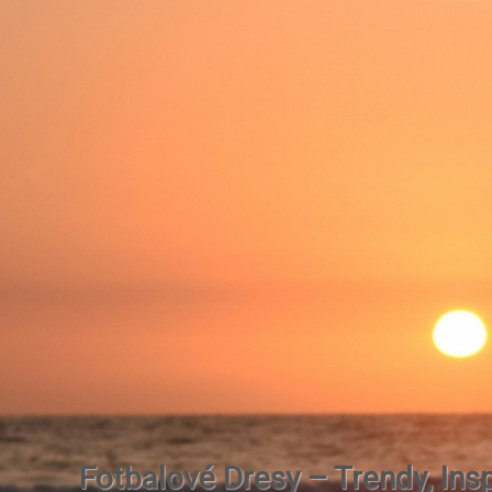
Fotbalové Dresy – Trendy, Insp