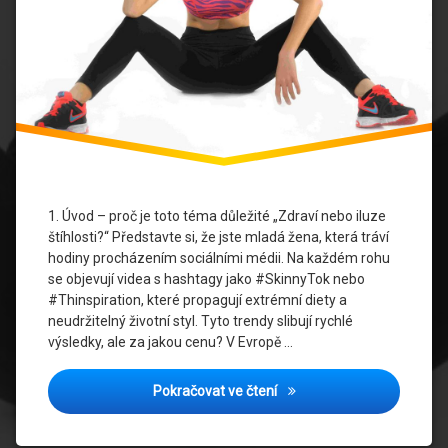
média
a
tělesný
obraz
úzkost
a
deprese
zdravé
návyky
1. Úvod – proč je toto téma důležité „Zdraví nebo iluze
štíhlosti?“ Představte si, že jste mladá žena, která tráví
hodiny procházením sociálními médii. Na každém rohu
se objevují videa s hashtagy jako #SkinnyTok nebo
#Thinspiration, které propagují extrémní diety a
neudržitelný životní styl. Tyto trendy slibují rychlé
výsledky, ale za jakou cenu? V Evropě …
Extrémní diety online: Co 
Pokračovat ve čtení