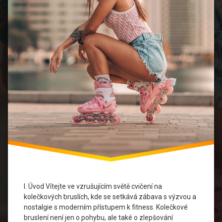
Rovnováha
a
koordinace
Skupinové
aktivity
Sportovní
vyžití
Trénink pro
začátečníky
Zábavný
trénink
I. Úvod Vítejte ve vzrušujícím světě cvičení na
kolečkových bruslích, kde se setkává zábava s výzvou a
nostalgie s moderním přístupem k fitness. Kolečkové
bruslení není jen o pohybu, ale také o zlepšování