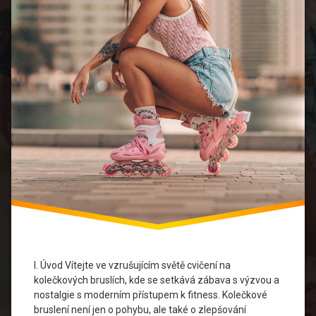
Rovnováha
a
koordinace
Skupinové
aktivity
Sportovní
vyžití
Trénink pro
začátečníky
Zábavný
trénink
I. Úvod Vítejte ve vzrušujícím světě cvičení na
kolečkových bruslích, kde se setkává zábava s výzvou a
nostalgie s moderním přístupem k fitness. Kolečkové
bruslení není jen o pohybu, ale také o zlepšování