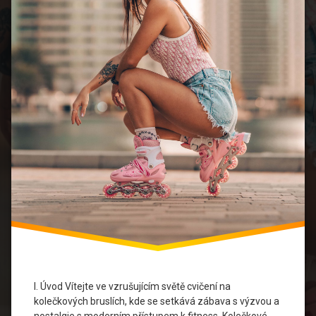
Rovnováha
a
koordinace
Skupinové
aktivity
Sportovní
vyžití
Trénink pro
začátečníky
Zábavný
trénink
I. Úvod Vítejte ve vzrušujícím světě cvičení na
kolečkových bruslích, kde se setkává zábava s výzvou a