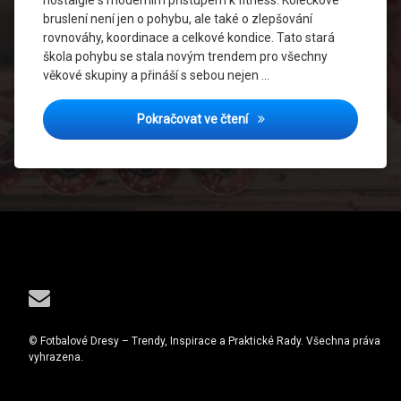
nostalgie s moderním přístupem k fitness. Kolečkové
bruslení není jen o pohybu, ale také o zlepšování
rovnováhy, koordinace a celkové kondice. Tato stará
škola pohybu se stala novým trendem pro všechny
věkové skupiny a přináší s sebou nejen …
Cvičení na kolečkových bru
Pokračovat ve čtení
Tel:
E-mail
© Fotbalové Dresy – Trendy, Inspirace a Praktické Rady. Všechna práva
vyhrazena.