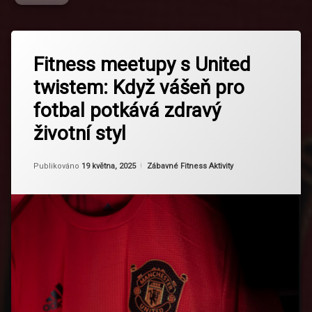
Označeno
Zanechat
tagem
Fitness meetupy s United
komentář
na
Adidas
twistem: Když vášeň pro
Fitness
X
meetupy
United
fotbal potkává zdravý
s
United
Dres Do
životní styl
twistem:
Posilovny
Když
vášeň
Aktualizováno
Od
Ruby
19 května, 2025
Kategorie:
Fitness
Publikováno
19 května, 2025
Zábavné Fitness Aktivity
pro
Fanynky
fotbal
potkává
zdravý
Fotbal
životní
A
styl
Fitness
HIITs
United
Holky