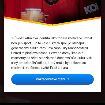
V
United
Manchester
United
Cesko
Meetup
1. Úvod: Fotbalová identita jako fitness motivace Fotbal
S
United
není jen sport – je to vášeň, která spojuje lidi napříč
generacemi a kulturami. Pro fanoušky Manchesteru
Red
United to platí dvojnásob. Červené dresy, ikonické
Devils
momenty na hřišti a nezlomná duchovní síla klubu tvoří
Challenge
silný emocionální odkaz, který může být dokonalou
motivací i ve fitness světě. Proč zrovna …
Sila A
Cervená
Fitness meetupy s United t
Pokračovat ve čtení
United
Fitness
CZ
United