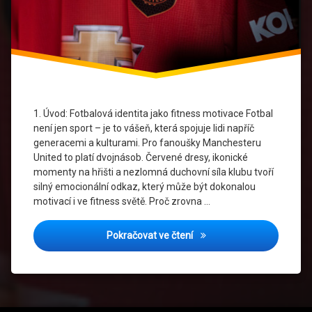
V
United
Manchester
United
Cesko
Meetup
1. Úvod: Fotbalová identita jako fitness motivace Fotbal
S
United
není jen sport – je to vášeň, která spojuje lidi napříč
generacemi a kulturami. Pro fanoušky Manchesteru
Red
United to platí dvojnásob. Červené dresy, ikonické
Devils
momenty na hřišti a nezlomná duchovní síla klubu tvoří
Challenge
silný emocionální odkaz, který může být dokonalou
motivací i ve fitness světě. Proč zrovna …
Sila A
Cervená
Fitness meetupy s United t
Pokračovat ve čtení
United
Fitness
CZ
United