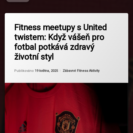
Označeno
Zanechat
tagem
Fitness meetupy s United
komentář
na
Adidas
twistem: Když vášeň pro
Fitness
X
meetupy
United
fotbal potkává zdravý
s
United
Dres Do
životní styl
twistem:
Posilovny
Když
vášeň
Aktualizováno
Od
Ruby
19 května, 2025
Kategorie:
Fitness
Publikováno
19 května, 2025
Zábavné Fitness Aktivity
pro
Fanynky
fotbal
potkává
zdravý
Fotbal
životní
A
styl
Fitness
HIITs
United
Holky