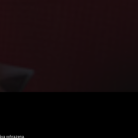
istem: Když vášeň pro fotbal potkává zdravý životní styl
ráva vyhrazena.