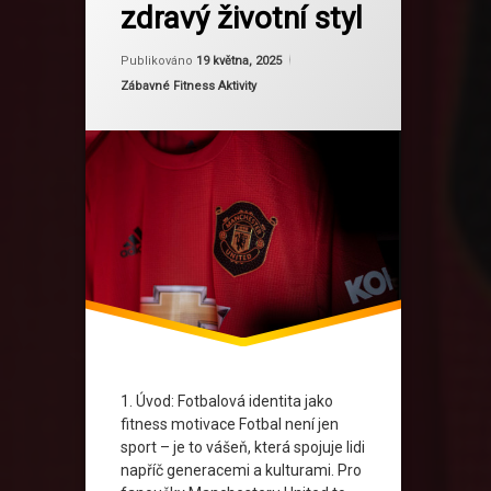
zdravý životní styl
Fotbal A Fitness
Aktualizováno
Od
Ruby
19 května, 2025
HIITs United
Publikováno
19 května, 2025
Kategorie:
Zábavné Fitness Aktivity
Holky V United
Manchester United Cesko
Meetup S United
Red Devils Challenge
Sila A Cervená
United Fitness CZ
United Style
1. Úvod: Fotbalová identita jako
fitness motivace Fotbal není jen
sport – je to vášeň, která spojuje lidi
napříč generacemi a kulturami. Pro