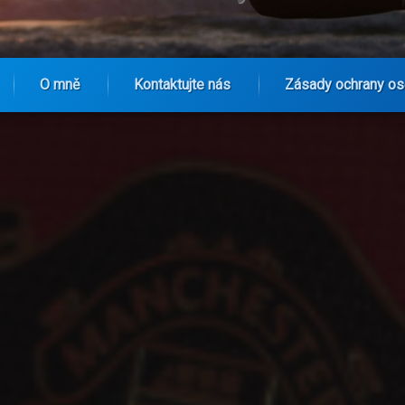
O mně
Kontaktujte nás
Zásady ochrany os
 Když vášeň pro fotbal potkává zdravý životní styl