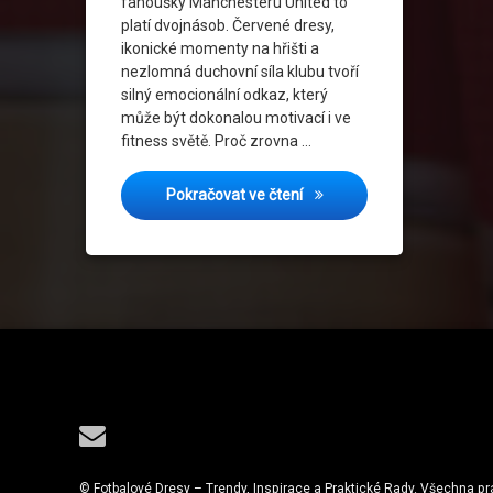
fanoušky Manchesteru United to
platí dvojnásob. Červené dresy,
ikonické momenty na hřišti a
nezlomná duchovní síla klubu tvoří
silný emocionální odkaz, který
může být dokonalou motivací i ve
fitness světě. Proč zrovna …
Fitness meetupy s United tw
Pokračovat ve čtení
Tel:
E-mail
© Fotbalové Dresy – Trendy, Inspirace a Praktické Rady. Všechna p