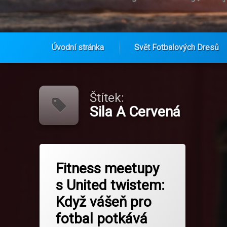
Úvodní stránka
Svět Fotbalových Dresů
Přejít
k
obsahu
Štítek:
webu
Sila A Cervená
Označeno
na Fitness meetupy s United twistem:
Zanechat komentář
tagem
Fitness meetupy
Adidas X United
s United twistem:
Dres Do Posilovny
Když vášeň pro
Fitness Fanynky
fotbal potkává