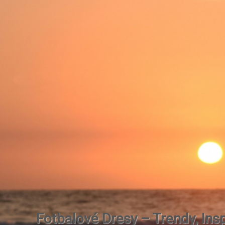
Fotbalové Dresy – Trendy, Insp